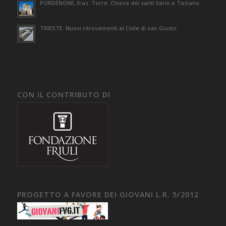
PORDENONE, fraz. Torre. Chiesa dei santi Ilario e Taziano.
TRIESTE. Nuovi ritrovamenti al Colle di san Giusto.
CON IL CONTRIBUTO DI
PROGETTO A FAVORE DEI GIOVANI L.R. 5/2012