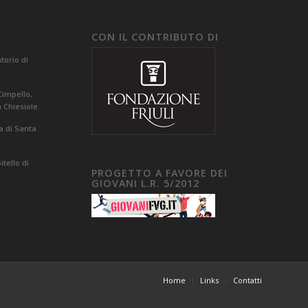
CON IL CONTRIBUTO DI
orio di
Cimpello,
a Chiesiole.
a di Santa
tello di
PROGETTO A FAVORE DEI
GIOVANI L.R. 5/2012
Home
Links
Contatti