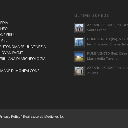
ULTIME SCHEDE
EDIA
AZZANO DECIMO (Pn). Orat
CHEO
Santa Croce.
NE FRIULI
FIUME VENETO (Pn), fraz. 
S.c.
loc. Chiesiole. Chiesa dell
AUTONOMA FRIULI VENEZIA
GIOVANIFVG.IT
FIUME VENETO (Pn). Chies
 FRIULANA DI ARCHEOLOGIA
Maria della Tavella.
AZZANO DECIMO (Pn). Capi
OMANE DI MONFALCONE
Zuiano.
Privacy Policy
] Realizzato da
Mediares S.c.