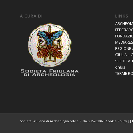
A CURA DI
LINKS
ARCHEOM
FEDERAR
FONDAZIO
MEDIARES 
REGIONE 
GIULIA – 
SOCIETA'
onlus
TERME R
Società Friulana di Archeologia odv C.F. 94027520306 [
Cookie Policy
] [