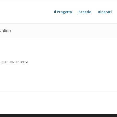
Il Progetto
Schede
Itinerari
valido
e una nuova ricerca