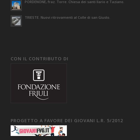
PORDENONE, fraz. Torre. Chiesa dei santi Ilario e Taziano.
TRIESTE. Nuovi ritrovamenti al Colle di san Giusto.
CON IL CONTRIBUTO DI
PROGETTO A FAVORE DEI GIOVANI L.R. 5/2012