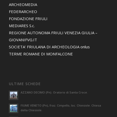
ARCHEOMEDIA
FEDERARCHEO
FONDAZIONE FRIULI
MEDIARES S.c.
REGIONE AUTONOMA FRIULI VENEZIA GIULIA –
GIOVANIFVG.IT
SOCIETA' FRIULANA DI ARCHEOLOGIA onlus
TERME ROMANE DI MONFALCONE
ULTIME SCHEDE
AZZANO DECIMO (Pn). Oratorio di Santa Croce.
FIUME VENETO (Pn), fraz. Cimpello, loc. Chiesiole. Chiesa
della Chiesiole.