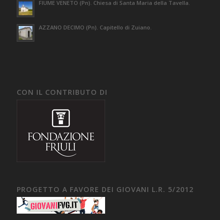
FIUME VENETO (Pn). Chiesa di Santa Maria della Tavella.
AZZANO DECIMO (Pn). Capitello di Zuiano.
CON IL CONTRIBUTO DI
PROGETTO A FAVORE DEI GIOVANI L.R. 5/2012