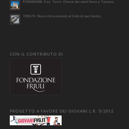
PORDENONE, fraz. Torre. Chiesa dei santi Ilario e Taziano.
TRIESTE. Nuovi ritrovamenti al Colle di san Giusto.
CON IL CONTRIBUTO DI
PROGETTO A FAVORE DEI GIOVANI L.R. 5/2012