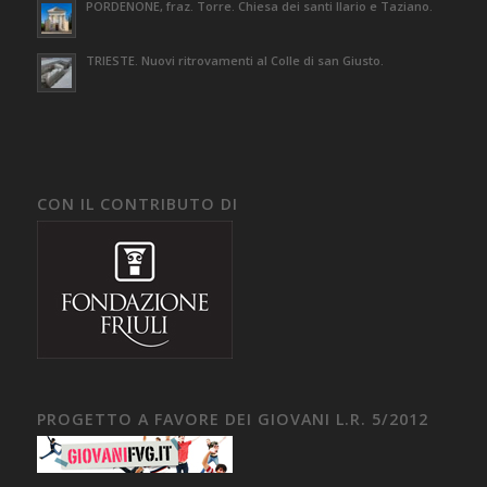
PORDENONE, fraz. Torre. Chiesa dei santi Ilario e Taziano.
TRIESTE. Nuovi ritrovamenti al Colle di san Giusto.
CON IL CONTRIBUTO DI
PROGETTO A FAVORE DEI GIOVANI L.R. 5/2012