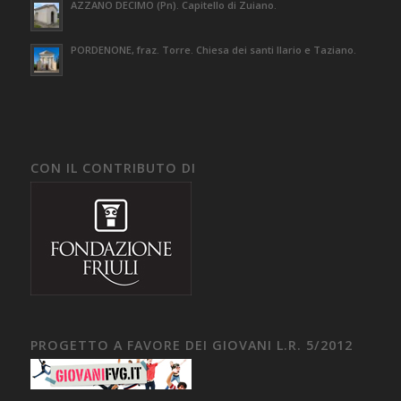
AZZANO DECIMO (Pn). Capitello di Zuiano.
PORDENONE, fraz. Torre. Chiesa dei santi Ilario e Taziano.
CON IL CONTRIBUTO DI
PROGETTO A FAVORE DEI GIOVANI L.R. 5/2012