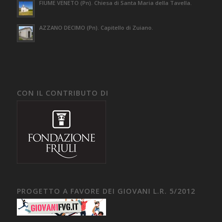
FIUME VENETO (Pn). Chiesa di Santa Maria della Tavella.
AZZANO DECIMO (Pn). Capitello di Zuiano.
CON IL CONTRIBUTO DI
PROGETTO A FAVORE DEI GIOVANI L.R. 5/2012