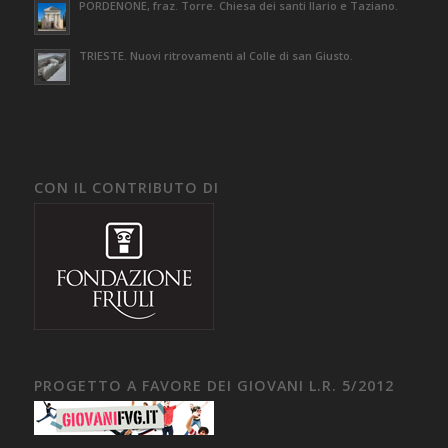
PORDENONE, fraz. Torre. Chiesa dei santi Ilario e Taziano.
TRIESTE. Nuovi ritrovamenti al Colle di san Giusto.
CON IL CONTRIBUTO DI
PROGETTO A FAVORE DEI GIOVANI L.R. 5/2012