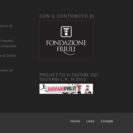
CON IL CONTRIBUTO DI
orio di
Cimpello,
a Chiesiole.
a di Santa
tello di
PROGETTO A FAVORE DEI
GIOVANI L.R. 5/2012
Home
Links
Contatti