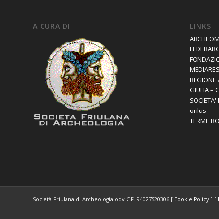
A CURA DI
LINKS
ARCHEOM
FEDERAR
FONDAZIO
MEDIARES 
REGIONE 
GIULIA – 
SOCIETA'
onlus
TERME R
Società Friulana di Archeologia odv C.F. 94027520306 [
Cookie Policy
] [