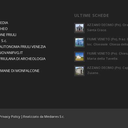
ULTIME SCHEDE
EDIA
AZZANO DECIMO (Pn). Orat
CHEO
Santa Croce.
NE FRIULI
FIUME VENETO (Pn), fraz. 
S.c.
loc. Chiesiole. Chiesa dell
AUTONOMA FRIULI VENEZIA
GIOVANIFVG.IT
FIUME VENETO (Pn). Chies
 FRIULANA DI ARCHEOLOGIA
Maria della Tavella.
AZZANO DECIMO (Pn). Capi
OMANE DI MONFALCONE
Zuiano.
Privacy Policy
] Realizzato da
Mediares S.c.