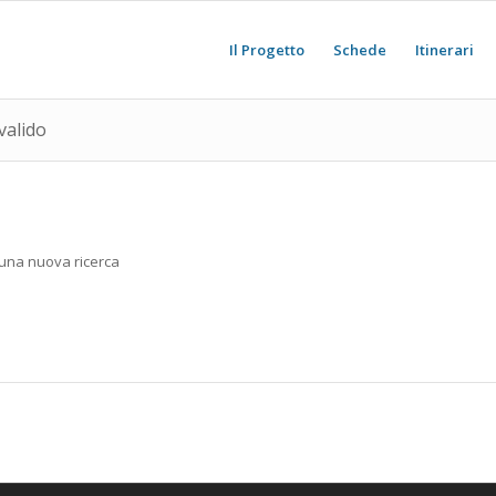
Il Progetto
Schede
Itinerari
valido
e una nuova ricerca