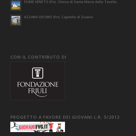
FIUME VENETO (Pn). Chiesa di Santa Maria della Tavella.
AZZANO DECIMO (Pn). Capitello di Zuiano.
CON IL CONTRIBUTO DI
PROGETTO A FAVORE DEI GIOVANI L.R. 5/2012