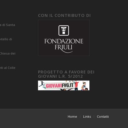
CON IL CONTRIBUTO DI
a di Santa
tello di
Chiesa dei
i al Colle
PROGETTO A FAVORE DEI
GIOVANI L.R. 5/2012
Home
Links
Contatti