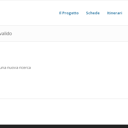
Il Progetto
Schede
Itinerari
valido
e una nuova ricerca