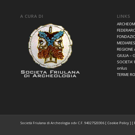
A CURA DI
LINKS
ARCHEOM
FEDERAR
FONDAZIO
MEDIARES 
REGIONE 
GIULIA – 
SOCIETA'
onlus
TERME R
Società Friulana di Archeologia odv C.F. 94027520306 [
Cookie Policy
] [