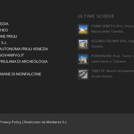
ULTIME SCHEDE
EDIA
FIUME VENETO (Pn). Chies
CHEO
Maria della Tavella.
NE FRIULI
AZZANO DECIMO (Pn). Capi
S.c.
Zuiano.
AUTONOMA FRIULI VENEZIA
GIOVANIFVG.IT
PORDENONE, fraz. Torre. 
 FRIULANA DI ARCHEOLOGIA
santi Ilario e Taziano.
TRIESTE. Nuovi ritrovament
OMANE DI MONFALCONE
di san Giusto.
Privacy Policy
] Realizzato da
Mediares S.c.