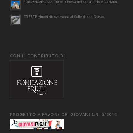
PORDENONE, fraz. Torre. Chiesa dei santi Ilario e Taziano.
TRIESTE. Nuovi ritrovamenti al Colle di san Giusto.
CON IL CONTRIBUTO DI
PROGETTO A FAVORE DEI GIOVANI L.R. 5/2012