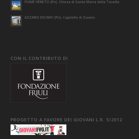
FIUME VENETO (Pn). Chiesa di Santa Maria della Tavella.
AZZANO DECIMO (Pn). Capitello di Zuiano.
CON IL CONTRIBUTO DI
PROGETTO A FAVORE DEI GIOVANI L.R. 5/2012