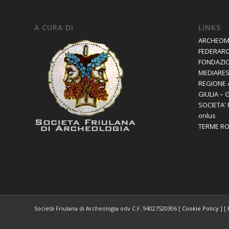
A CURA DI
LINKS
ARCHEOM
FEDERAR
FONDAZIO
MEDIARES 
REGIONE 
GIULIA – 
SOCIETA'
onlus
TERME R
Società Friulana di Archeologia odv C.F. 94027520306 [
Cookie Policy
] [