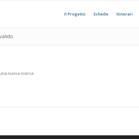
Il Progetto
Schede
Itinerari
valido
e una nuova ricerca