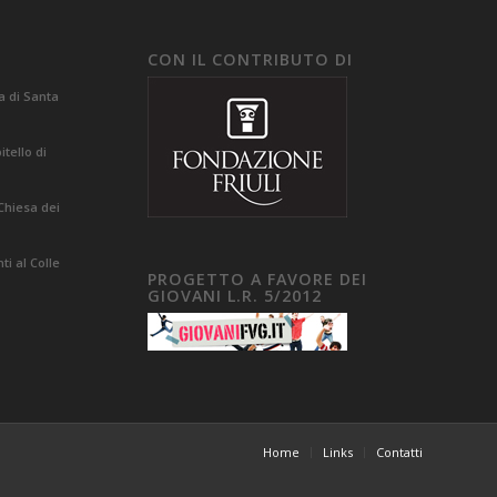
CON IL CONTRIBUTO DI
a di Santa
tello di
Chiesa dei
i al Colle
PROGETTO A FAVORE DEI
GIOVANI L.R. 5/2012
Home
Links
Contatti