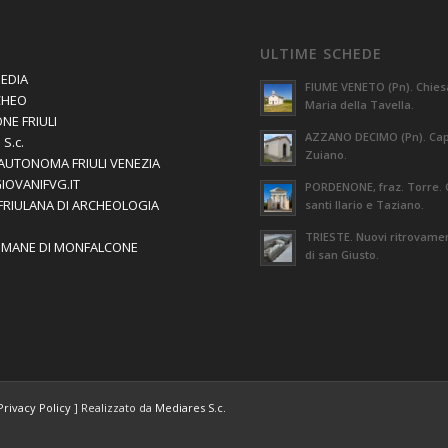
ULTIME SCHEDE
EDIA
FIUME VENETO (Pn). Chies
CHEO
Maria della Tavella.
NE FRIULI
AZZANO DECIMO (Pn). Capi
S.c.
Zuiano.
AUTONOMA FRIULI VENEZIA
GIOVANIFVG.IT
PORDENONE, fraz. Torre. 
 FRIULANA DI ARCHEOLOGIA
santi Ilario e Taziano.
TRIESTE. Nuovi ritrovament
OMANE DI MONFALCONE
di san Giusto.
Privacy Policy
] Realizzato da
Mediares S.c.