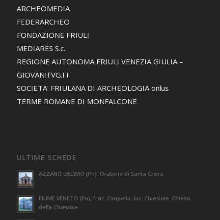
ARCHEOMEDIA
FEDERARCHEO
FONDAZIONE FRIULI
MEDIARES S.c.
REGIONE AUTONOMA FRIULI VENEZIA GIULIA –
GIOVANIFVG.IT
SOCIETA' FRIULANA DI ARCHEOLOGIA onlus
TERME ROMANE DI MONFALCONE
ULTIME SCHEDE
AZZANO DECIMO (Pn). Oratorio di Santa Croce.
FIUME VENETO (Pn), fraz. Cimpello, loc. Chiesiole. Chiesa
della Chiesiole.