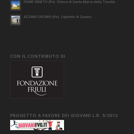
FIUME VENETO (Pn). Chiesa di Santa Maria della Tavella.
AZZANO DECIMO (Pn). Capitello di Zuiano.
CON IL CONTRIBUTO DI
PROGETTO A FAVORE DEI GIOVANI L.R. 5/2012