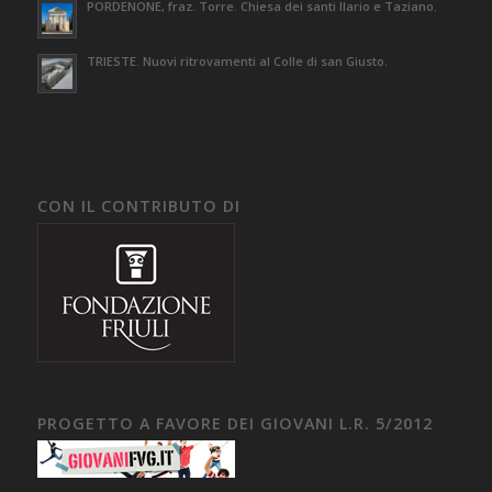
PORDENONE, fraz. Torre. Chiesa dei santi Ilario e Taziano.
TRIESTE. Nuovi ritrovamenti al Colle di san Giusto.
CON IL CONTRIBUTO DI
PROGETTO A FAVORE DEI GIOVANI L.R. 5/2012