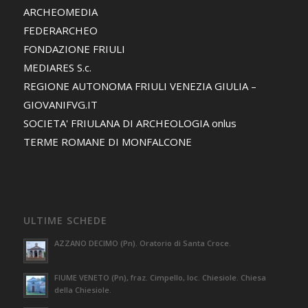
ARCHEOMEDIA
FEDERARCHEO
FONDAZIONE FRIULI
MEDIARES S.c.
REGIONE AUTONOMA FRIULI VENEZIA GIULIA –
GIOVANIFVG.IT
SOCIETA' FRIULANA DI ARCHEOLOGIA onlus
TERME ROMANE DI MONFALCONE
ULTIME SCHEDE
AZZANO DECIMO (Pn). Oratorio di Santa Croce.
FIUME VENETO (Pn), fraz. Cimpello, loc. Chiesiole. Chiesa
della Chiesiole.