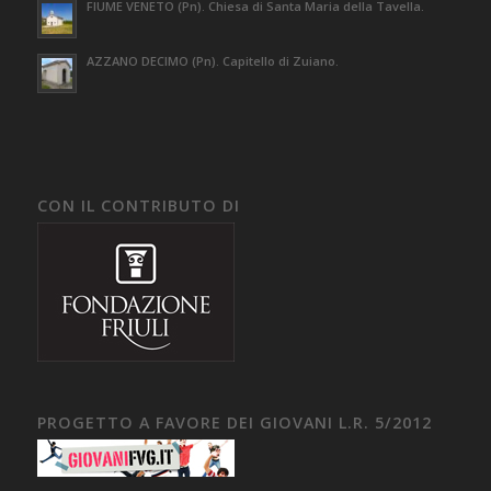
FIUME VENETO (Pn). Chiesa di Santa Maria della Tavella.
AZZANO DECIMO (Pn). Capitello di Zuiano.
CON IL CONTRIBUTO DI
PROGETTO A FAVORE DEI GIOVANI L.R. 5/2012