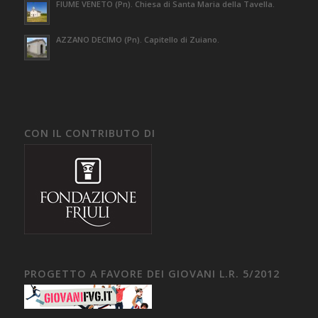
FIUME VENETO (Pn). Chiesa di Santa Maria della Tavella.
AZZANO DECIMO (Pn). Capitello di Zuiano.
CON IL CONTRIBUTO DI
PROGETTO A FAVORE DEI GIOVANI L.R. 5/2012