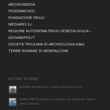
ARCHEOMEDIA
FEDERARCHEO
FONDAZIONE FRIULI
MEDIARES S.c.
REGIONE AUTONOMA FRIULI VENEZIA GIULIA –
GIOVANIFVG.IT
SOCIETA' FRIULANA DI ARCHEOLOGIA onlus
TERME ROMANE DI MONFALCONE
ULTIME SCHEDE
AZZANO DECIMO (Pn). Oratorio di Santa Croce.
FIUME VENETO (Pn), fraz. Cimpello, loc. Chiesiole. Chiesa
della Chiesiole.