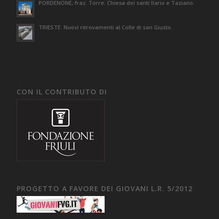
PORDENONE, fraz. Torre. Chiesa dei santi Ilario e Taziano.
TRIESTE. Nuovi ritrovamenti al Colle di san Giusto.
CON IL CONTRIBUTO DI
PROGETTO A FAVORE DEI GIOVANI L.R. 5/2012