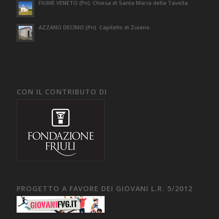
FIUME VENETO (Pn). Chiesa di Santa Maria della Tavella.
AZZANO DECIMO (Pn). Capitello di Zuiano.
CON IL CONTRIBUTO DI
PROGETTO A FAVORE DEI GIOVANI L.R. 5/2012