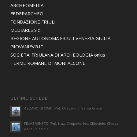
ARCHEOMEDIA
FEDERARCHEO
FONDAZIONE FRIULI
MEDIARES S.c.
REGIONE AUTONOMA FRIULI VENEZIA GIULIA –
GIOVANIFVG.IT
SOCIETA' FRIULANA DI ARCHEOLOGIA onlus
TERME ROMANE DI MONFALCONE
ULTIME SCHEDE
AZZANO DECIMO (Pn). Oratorio di Santa Croce.
FIUME VENETO (Pn), fraz. Cimpello, loc. Chiesiole. Chiesa
della Chiesiole.