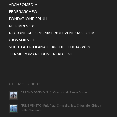
ARCHEOMEDIA
FEDERARCHEO
FONDAZIONE FRIULI
MEDIARES S.c.
REGIONE AUTONOMA FRIULI VENEZIA GIULIA –
GIOVANIFVG.IT
SOCIETA' FRIULANA DI ARCHEOLOGIA onlus
TERME ROMANE DI MONFALCONE
ULTIME SCHEDE
AZZANO DECIMO (Pn). Oratorio di Santa Croce.
FIUME VENETO (Pn), fraz. Cimpello, loc. Chiesiole. Chiesa
della Chiesiole.