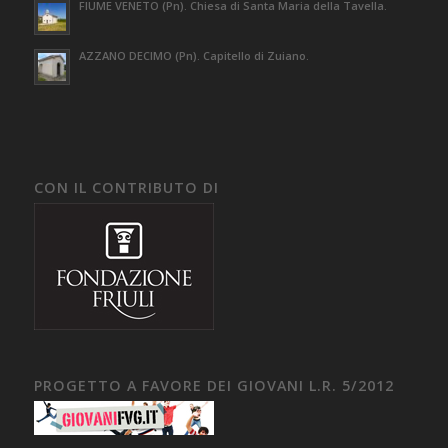
FIUME VENETO (Pn). Chiesa di Santa Maria della Tavella.
AZZANO DECIMO (Pn). Capitello di Zuiano.
CON IL CONTRIBUTO DI
PROGETTO A FAVORE DEI GIOVANI L.R. 5/2012