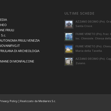
ULTIME SCHEDE
EDIA
AZZANO DECIMO (Pn). Orat
CHEO
Santa Croce.
NE FRIULI
FIUME VENETO (Pn), fraz. 
S.c.
loc. Chiesiole. Chiesa dell
AUTONOMA FRIULI VENEZIA
GIOVANIFVG.IT
FIUME VENETO (Pn). Chies
 FRIULANA DI ARCHEOLOGIA
Maria della Tavella.
AZZANO DECIMO (Pn). Capi
OMANE DI MONFALCONE
Zuiano.
Privacy Policy
] Realizzato da
Mediares S.c.