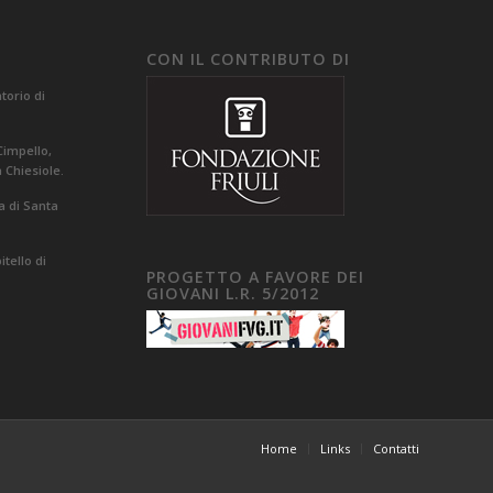
CON IL CONTRIBUTO DI
orio di
Cimpello,
a Chiesiole.
a di Santa
tello di
PROGETTO A FAVORE DEI
GIOVANI L.R. 5/2012
Home
Links
Contatti