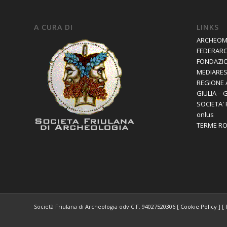
A CURA DI
LINKS
ARCHEOM
FEDERAR
FONDAZIO
MEDIARES 
REGIONE 
GIULIA – 
SOCIETA'
onlus
TERME R
Società Friulana di Archeologia odv C.F. 94027520306 [
Cookie Policy
] [