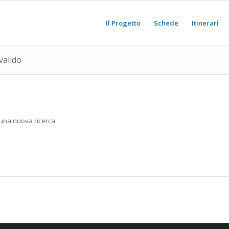
Il Progetto
Schede
Itinerari
valido
e una nuova ricerca