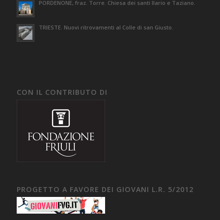
PORDENONE, fraz. Torre. Chiesa dei santi Ilario e Taziano.
TRIESTE. Nuovi ritrovamenti al Colle di san Giusto.
CON IL CONTRIBUTO DI
PROGETTO A FAVORE DEI GIOVANI L.R. 5/2012