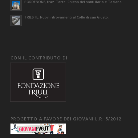
PORDENONE, fraz. Torre. Chiesa dei santi Ilario e Taziano.
TRIESTE. Nuovi ritrovamenti al Colle di san Giusto.
CON IL CONTRIBUTO DI
PROGETTO A FAVORE DEI GIOVANI L.R. 5/2012