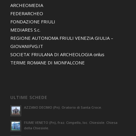
ARCHEOMEDIA
FEDERARCHEO
FONDAZIONE FRIULI
MEDIARES S.c.
REGIONE AUTONOMA FRIULI VENEZIA GIULIA –
GIOVANIFVG.IT
SOCIETA' FRIULANA DI ARCHEOLOGIA onlus
TERME ROMANE DI MONFALCONE
ULTIME SCHEDE
AZZANO DECIMO (Pn). Oratorio di Santa Croce.
FIUME VENETO (Pn), fraz. Cimpello, loc. Chiesiole. Chiesa
della Chiesiole.