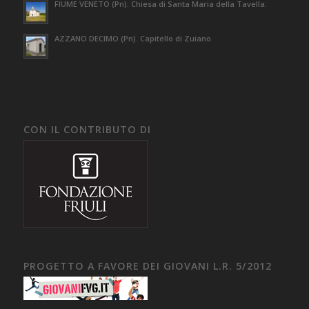
FIUME VENETO (Pn). Chiesa di Santa Maria della Tavella.
AZZANO DECIMO (Pn). Capitello di Zuiano.
CON IL CONTRIBUTO DI
PROGETTO A FAVORE DEI GIOVANI L.R. 5/2012