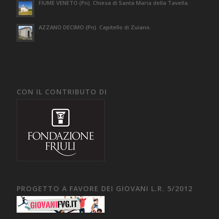
FIUME VENETO (Pn). Chiesa di Santa Maria della Tavella.
AZZANO DECIMO (Pn). Capitello di Zuiano.
CON IL CONTRIBUTO DI
PROGETTO A FAVORE DEI GIOVANI L.R. 5/2012