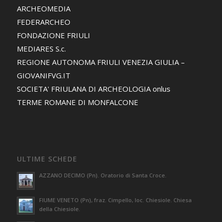
ARCHEOMEDIA
FEDERARCHEO
FONDAZIONE FRIULI
MEDIARES S.c.
REGIONE AUTONOMA FRIULI VENEZIA GIULIA –
GIOVANIFVG.IT
SOCIETA' FRIULANA DI ARCHEOLOGIA onlus
TERME ROMANE DI MONFALCONE
ULTIME SCHEDE
AZZANO DECIMO (Pn). Oratorio di Santa Croce.
FIUME VENETO (Pn), fraz. Cimpello, loc. Chiesiole. Chiesa
della Chiesiole.