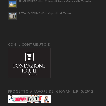
FIUME VENETO (Pn). Chiesa di Santa Maria della Tavella.
AZZANO DECIMO (Pn). Capitello di Zuiano.
CON IL CONTRIBUTO DI
PROGETTO A FAVORE DEI GIOVANI L.R. 5/2012