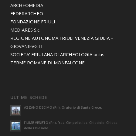
ARCHEOMEDIA
FEDERARCHEO
FONDAZIONE FRIULI
MEDIARES S.c.
REGIONE AUTONOMA FRIULI VENEZIA GIULIA –
GIOVANIFVG.IT
SOCIETA' FRIULANA DI ARCHEOLOGIA onlus
TERME ROMANE DI MONFALCONE
ULTIME SCHEDE
AZZANO DECIMO (Pn). Oratorio di Santa Croce.
FIUME VENETO (Pn), fraz. Cimpello, loc. Chiesiole. Chiesa
della Chiesiole.