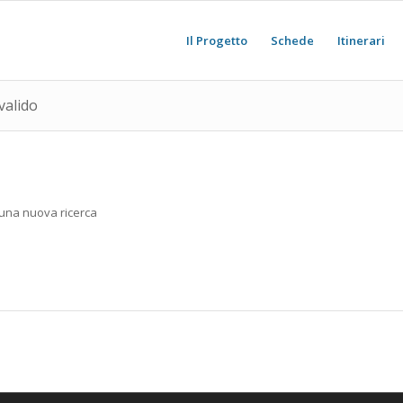
Il Progetto
Schede
Itinerari
valido
e una nuova ricerca