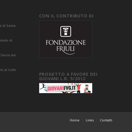
CON IL CONTRIBUTO DI
a di Santa
tello di
Chiesa dei
i al Colle
PROGETTO A FAVORE DEI
GIOVANI L.R. 5/2012
Home
Links
Contatti