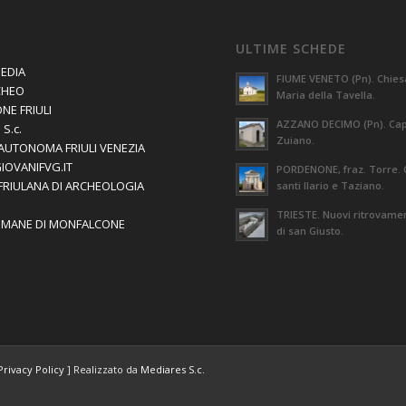
ULTIME SCHEDE
EDIA
FIUME VENETO (Pn). Chies
CHEO
Maria della Tavella.
NE FRIULI
AZZANO DECIMO (Pn). Capi
S.c.
Zuiano.
AUTONOMA FRIULI VENEZIA
GIOVANIFVG.IT
PORDENONE, fraz. Torre. 
 FRIULANA DI ARCHEOLOGIA
santi Ilario e Taziano.
TRIESTE. Nuovi ritrovament
OMANE DI MONFALCONE
di san Giusto.
Privacy Policy
] Realizzato da
Mediares S.c.