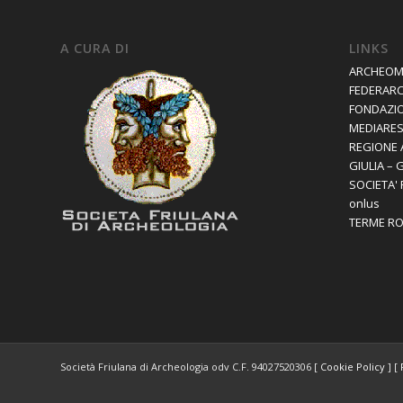
A CURA DI
LINKS
ARCHEOM
FEDERAR
FONDAZIO
MEDIARES 
REGIONE 
GIULIA – 
SOCIETA'
onlus
TERME R
Società Friulana di Archeologia odv C.F. 94027520306 [
Cookie Policy
] [