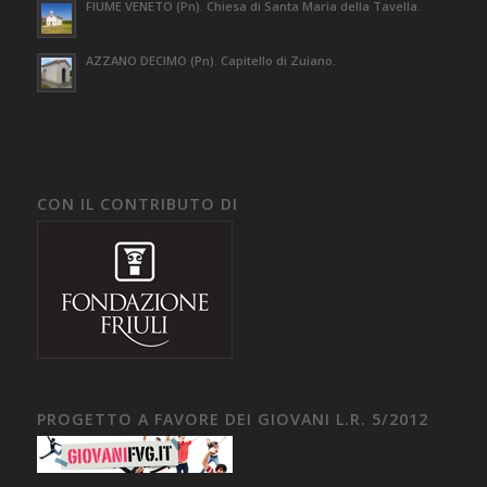
FIUME VENETO (Pn). Chiesa di Santa Maria della Tavella.
AZZANO DECIMO (Pn). Capitello di Zuiano.
CON IL CONTRIBUTO DI
PROGETTO A FAVORE DEI GIOVANI L.R. 5/2012