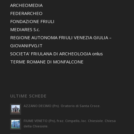
ARCHEOMEDIA
FEDERARCHEO
FONDAZIONE FRIULI
MEDIARES S.c.
REGIONE AUTONOMA FRIULI VENEZIA GIULIA –
GIOVANIFVG.IT
SOCIETA' FRIULANA DI ARCHEOLOGIA onlus
TERME ROMANE DI MONFALCONE
ULTIME SCHEDE
AZZANO DECIMO (Pn). Oratorio di Santa Croce.
FIUME VENETO (Pn), fraz. Cimpello, loc. Chiesiole. Chiesa
della Chiesiole.