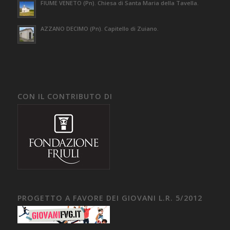
FIUME VENETO (Pn). Chiesa di Santa Maria della Tavella.
AZZANO DECIMO (Pn). Capitello di Zuiano.
CON IL CONTRIBUTO DI
PROGETTO A FAVORE DEI GIOVANI L.R. 5/2012