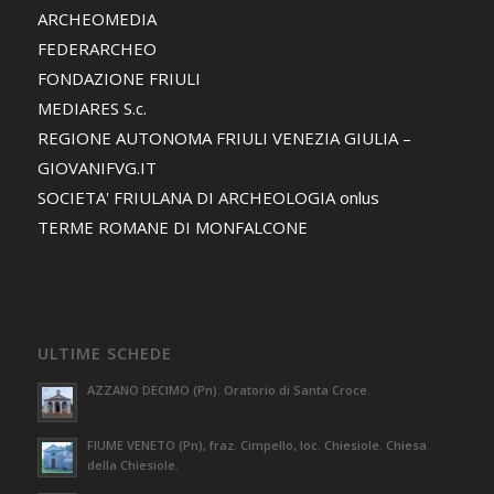
ARCHEOMEDIA
FEDERARCHEO
FONDAZIONE FRIULI
MEDIARES S.c.
REGIONE AUTONOMA FRIULI VENEZIA GIULIA –
GIOVANIFVG.IT
SOCIETA' FRIULANA DI ARCHEOLOGIA onlus
TERME ROMANE DI MONFALCONE
ULTIME SCHEDE
AZZANO DECIMO (Pn). Oratorio di Santa Croce.
FIUME VENETO (Pn), fraz. Cimpello, loc. Chiesiole. Chiesa
della Chiesiole.