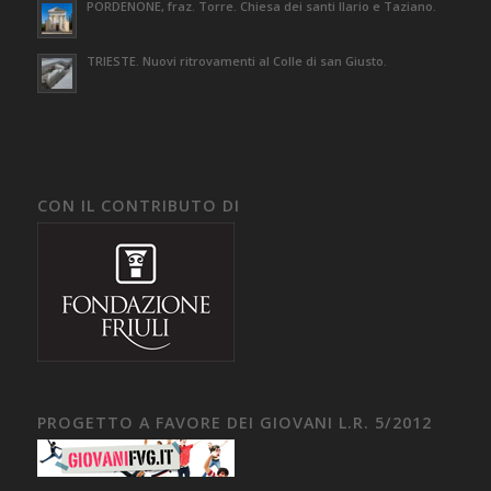
PORDENONE, fraz. Torre. Chiesa dei santi Ilario e Taziano.
TRIESTE. Nuovi ritrovamenti al Colle di san Giusto.
CON IL CONTRIBUTO DI
PROGETTO A FAVORE DEI GIOVANI L.R. 5/2012