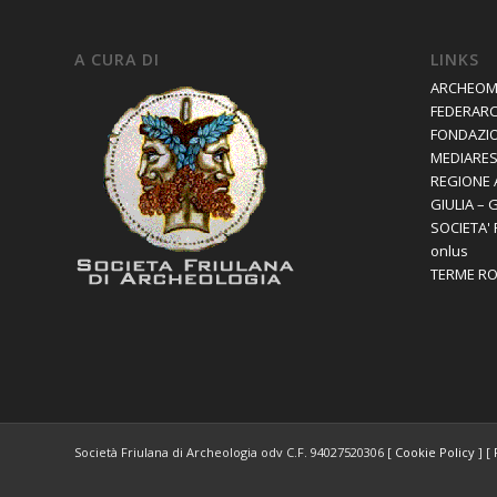
A CURA DI
LINKS
ARCHEOM
FEDERAR
FONDAZIO
MEDIARES 
REGIONE 
GIULIA – 
SOCIETA'
onlus
TERME R
Società Friulana di Archeologia odv C.F. 94027520306 [
Cookie Policy
] [