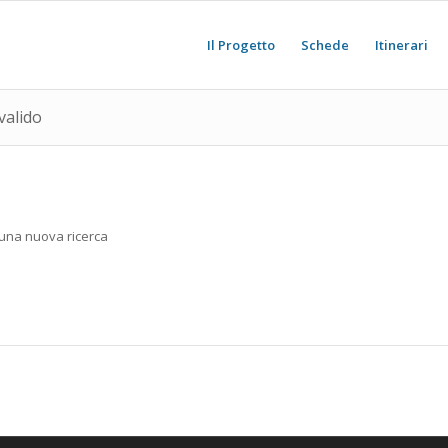
Il Progetto
Schede
Itinerari
valido
e una nuova ricerca