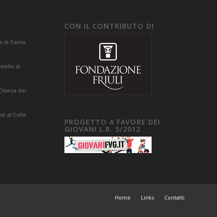
CON IL CONTRIBUTO DI
a di Santa
tello di
Chiesa dei
i al Colle
PROGETTO A FAVORE DEI
GIOVANI L.R. 5/2012
Home
Links
Contatti