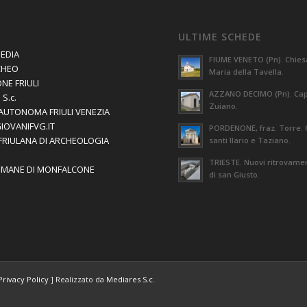
ULTIME SCHEDE
EDIA
FIUME VENETO (Pn). Chies
CHEO
Maria della Tavella.
NE FRIULI
AZZANO DECIMO (Pn). Capi
S.c.
Zuiano.
AUTONOMA FRIULI VENEZIA
GIOVANIFVG.IT
PORDENONE, fraz. Torre. 
 FRIULANA DI ARCHEOLOGIA
santi Ilario e Taziano.
TRIESTE. Nuovi ritrovament
OMANE DI MONFALCONE
di san Giusto.
Privacy Policy
] Realizzato da
Mediares S.c.