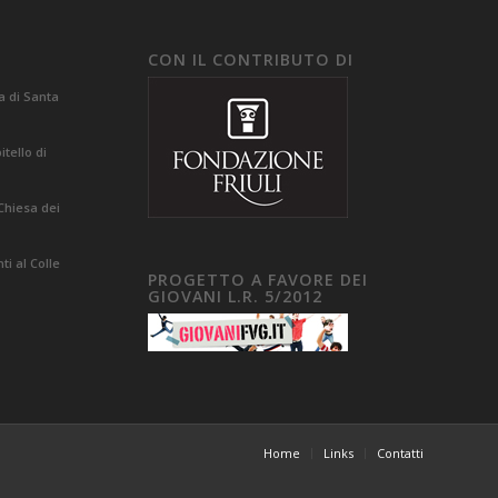
CON IL CONTRIBUTO DI
a di Santa
tello di
Chiesa dei
i al Colle
PROGETTO A FAVORE DEI
GIOVANI L.R. 5/2012
Home
Links
Contatti