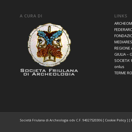
A CURA DI
LINKS
ARCHEOM
FEDERAR
FONDAZIO
MEDIARES 
REGIONE 
GIULIA – 
SOCIETA'
onlus
TERME R
Società Friulana di Archeologia odv C.F. 94027520306 [
Cookie Policy
] [