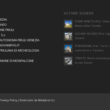
ULTIME SCHEDE
EDIA
FIUME VENETO (Pn). Chies
CHEO
Maria della Tavella.
NE FRIULI
AZZANO DECIMO (Pn). Capi
S.c.
Zuiano.
AUTONOMA FRIULI VENEZIA
GIOVANIFVG.IT
PORDENONE, fraz. Torre. 
 FRIULANA DI ARCHEOLOGIA
santi Ilario e Taziano.
TRIESTE. Nuovi ritrovament
OMANE DI MONFALCONE
di san Giusto.
Privacy Policy
] Realizzato da
Mediares S.c.