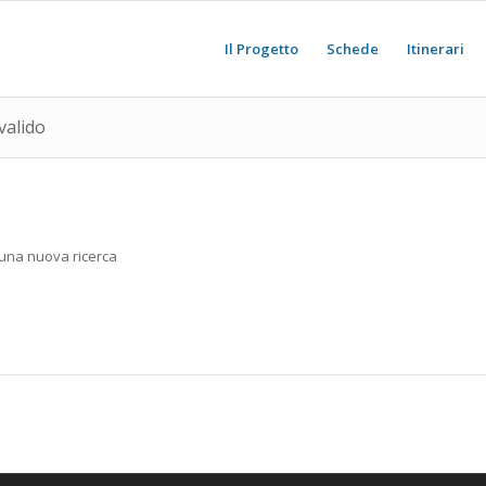
Il Progetto
Schede
Itinerari
valido
e una nuova ricerca