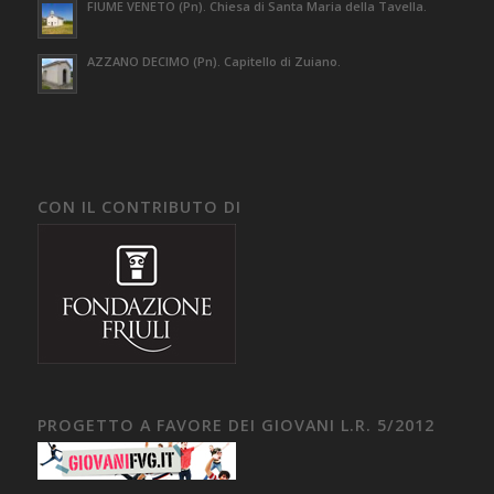
FIUME VENETO (Pn). Chiesa di Santa Maria della Tavella.
AZZANO DECIMO (Pn). Capitello di Zuiano.
CON IL CONTRIBUTO DI
PROGETTO A FAVORE DEI GIOVANI L.R. 5/2012