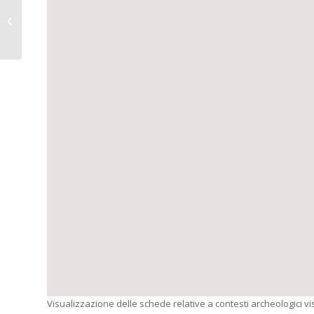
PORDENONE (Pn). La
Centuriazione e il
Decumano Massimo.
Visualizzazione delle schede relative a contesti archeologici visi