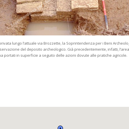
sa privata lungo l’attuale via Brozzette, la Soprintendenza per i Beni Archeol
onservazione del deposito archeologico. Già precedentemente, infatti, l’are
a portati in superficie a seguito delle azioni dovute alle pratiche agricole.