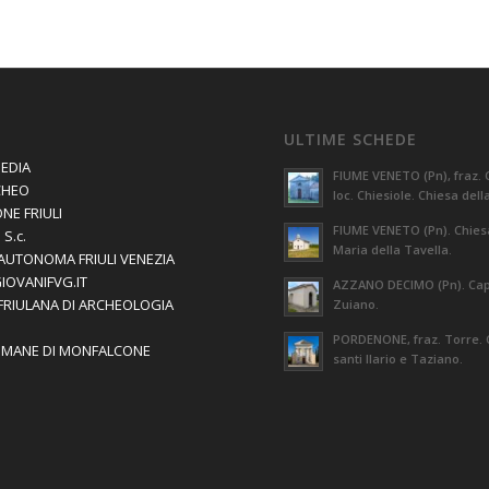
ULTIME SCHEDE
EDIA
FIUME VENETO (Pn), fraz. 
CHEO
loc. Chiesiole. Chiesa dell
NE FRIULI
FIUME VENETO (Pn). Chies
S.c.
Maria della Tavella.
AUTONOMA FRIULI VENEZIA
GIOVANIFVG.IT
AZZANO DECIMO (Pn). Capi
 FRIULANA DI ARCHEOLOGIA
Zuiano.
PORDENONE, fraz. Torre. 
OMANE DI MONFALCONE
santi Ilario e Taziano.