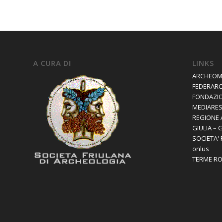
A CURA DI
LINKS
ARCHEOM
FEDERAR
FONDAZIO
MEDIARES 
REGIONE 
GIULIA – 
SOCIETA'
onlus
TERME R