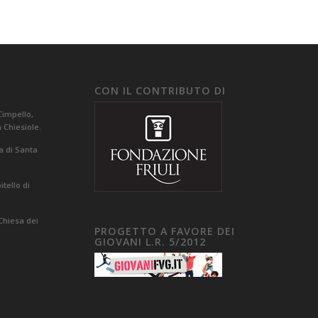
CON IL CONTRIBUTO DI
Cimpello,
a Chiesiole.
a di Santa
tello di
Chiesa dei
PROGETTO A FAVORE DEI
GIOVANI L.R. 5/2012