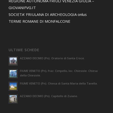
REGIONE AUTONOMA FRIULI VENEZIA GIULIA –
GIOVANIFVG.IT
SOCIETA' FRIULANA DI ARCHEOLOGIA onlus
TERME ROMANE DI MONFALCONE
ULTIME SCHEDE
AZZANO DECIMO (Pn). Oratorio di Santa Croce.
FIUME VENETO (Pn), fraz. Cimpello, loc. Chiesiole. Chiesa
della Chiesiole.
FIUME VENETO (Pn). Chiesa di Santa Maria della Tavella.
AZZANO DECIMO (Pn). Capitello di Zuiano.