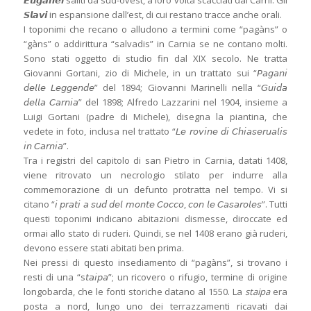
𝙀𝙪𝙜𝙖𝙣𝙚𝙞 saliti da sud-ovest, a loro volta scacciati dai Carni. Gli
𝙎𝙡𝙖𝙫𝙞 in espansione dall’est, di cui restano tracce anche orali.
I toponimi che recano o alludono a termini come “pagàns” o
“gàns” o addirittura “salvadis” in Carnia se ne contano molti.
Sono stati oggetto di studio fin dal XIX secolo. Ne tratta
Giovanni Gortani, zio di Michele, in un trattato sui “𝘗𝘢𝘨𝘢𝘯𝘪
𝘥𝘦𝘭𝘭𝘦 𝘓𝘦𝘨𝘨𝘦𝘯𝘥𝘦” del 1894; Giovanni Marinelli nella “𝘎𝘶𝘪𝘥𝘢
𝘥𝘦𝘭𝘭𝘢 𝘊𝘢𝘳𝘯𝘪𝘢” del 1898; Alfredo Lazzarini nel 1904, insieme a
Luigi Gortani (padre di Michele), disegna la piantina, che
vedete in foto, inclusa nel trattato “𝘓𝘦 𝘳𝘰𝘷𝘪𝘯𝘦 𝘥𝘪 𝘊𝘩𝘪𝘢𝘴𝘦𝘳𝘶𝘢𝘭𝘪𝘴
𝘪𝘯 𝘊𝘢𝘳𝘯𝘪𝘢”.
Tra i registri del capitolo di san Pietro in Carnia, datati 1408,
viene ritrovato un necrologio stilato per indurre alla
commemorazione di un defunto protratta nel tempo. Vi si
citano “𝘪 𝘱𝘳𝘢𝘵𝘪 𝘢 𝘴𝘶𝘥 𝘥𝘦𝘭 𝘮𝘰𝘯𝘵𝘦 𝘊𝘰𝘤𝘤𝘰, 𝘤𝘰𝘯 𝘭𝘦 𝘊𝘢𝘴𝘢𝘳𝘰𝘭𝘦𝘴”. Tutti
questi toponimi indicano abitazioni dismesse, diroccate ed
ormai allo stato di ruderi. Quindi, se nel 1408 erano già ruderi,
devono essere stati abitati ben prima.
Nei pressi di questo insediamento di “pagàns”, si trovano i
resti di una “s𝘵𝘢𝘪𝘱𝘢”; un ricovero o rifugio, termine di origine
longobarda, che le fonti storiche datano al 1550. La
staipa
era
posta a nord, lungo uno dei terrazzamenti ricavati dai