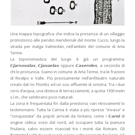
Una mappa topografica che indica la presenza di un villaggio
protostorico alle pendici meridionali del monte Cucco, lungo la
strada per malga Valmedan, nell’ambito del comune di Arta
Terme.
La toponomastica del luogo è già un programma:
𝘾𝙟𝙖𝙧𝙨𝙤𝙫𝙖𝙡𝙖𝙨, 𝘾𝙟𝙖𝙨𝙪𝙚𝙡𝙖𝙨 oppure 𝘾𝙖𝙨𝙚𝙧𝙤𝙡𝙚𝙨, a seconda di
chi lo pronuncia. Siamo in comune di Arta Terme, tra le frazioni
di Rivalpo e Valle. Più precisamente nell’anfiteatro naturale
creato dal rio Plombs ed un suo affluente di sinistra. Tra i due
corsi d’acqua, una distesa di terrazzamenti, a quota 1300 metri
s.l.m., che sembrano poco naturali.
La zona è frequentata fin dalla preistoria; vari ritrovamenti lo
testimoniano. Tutta la Carnia è stata a più riprese “invasa” e
“conquistata” da popoli arrivati da lontano, come i 𝘾𝙖𝙧𝙣𝙞 di
origine celtica scesi dal nord, ad occupare tutta la pianura
friulana, salvo essere ricacciati tra i monti dai Romani. Gli