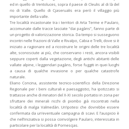
ed in quello di Ventoluces, sopra il paese di Cleulis al di là del
rio di Valle. Quello di Cjaserualis era però il villaggio più
importante della valle.
Tre località incastonate tra i territori di Arta Terme e Paularo,
accomunate dalle tracce lasciate “dai pagàns”, fanno parte di
un progetto di valorizzazione storica. Da tempo si susseguono
incontri nelle frazioni di Valle e Rivalpo, Cabia e Trelli, dove si è
iniziato a ragionare ed a ricostruire le origini delle tre località
alte, sconosciute ai più, che conservano i resti, ancora visibili
seppure coperti dalla vegetazione, degli antichi abitanti delle
vallate alpine, i leggendari pagàns, forse fuggiti in quei luoghi
a causa di qualche invasione o per qualche catastrofe
naturale.
Eliano Concina, assistente tecnico-scientifico della Direzione
Regionale per i beni culturali e paesaggistici, ha ipotizzato si
trattasse anche di minatori del X-XI secolo portatisi in zona per
sfruttare dei minerali ricchi di piombo già riscontrati nella
località di malga Valmedàn. Un’ipotesi che dovrebbe essere
confermata da un’eventuale campagna di scavi. E l’auspicio è
che nell’iniziativa si possa coinvolgere Paularo, interessata in
particolare per la località di Pornescjas.