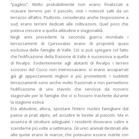
“pagàns”. Molto probabilmente non erano finalizzati a
ricavare terreno per il pascolo, visti i notevoli salti da un
terrazzo all’altro. Piuttosto, considerata anche l’esposizione a
sud, erano terreni dedicati alle coltivazioni. Quel poco che
poteva crescere a quella altitudine e stagionalità.
Negli anni precedenti la seconda guerra mondiale i
terrazzamenti di Cjarsovalas erano di proprietà quasi
esclusiva delle famiglie di Valle. Ciò si può spiegare col fatto
che l’edificazione della frazione di Valle è successiva a quella
di Rivalpo. Evidentemente agli abitanti di Rivalpo i terreni
scoscesi del Cucco non interessavano: si erano accaparrati
già gli appezzamenti migliori e più promettenti. I suddetti
terrazzamenti sono anche molto frazionati e non permettono
l’edificazione di uno stavolo che servisse da ricovero
stagionale per le famiglie che vi si fossero trasferite durante
la stagione estiva.
Era abitudine, allora, spostare l’intero nucleo famigliare dal
paese ai prati alpini, ad accudire le bestie al pascolo. Ma in
assenza di strutture adeguate, i residenti dovevano salire e
scenderne più volte a settimana. Gli unici animali destinati alle
alte quote erano le manze, che potevano essere nutrite con