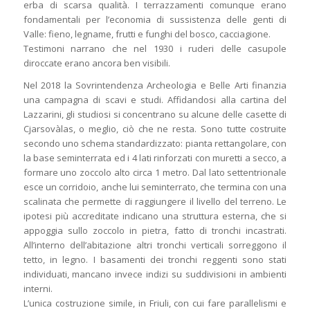
erba di scarsa qualità. I terrazzamenti comunque erano
fondamentali per l’economia di sussistenza delle genti di
Valle: fieno, legname, frutti e funghi del bosco, cacciagione.
Testimoni narrano che nel 1930 i ruderi delle casupole
diroccate erano ancora ben visibili.
Nel 2018 la Sovrintendenza Archeologia e Belle Arti finanzia
una campagna di scavi e studi. Affidandosi alla cartina del
Lazzarini, gli studiosi si concentrano su alcune delle casette di
Cjarsovàlas, o meglio, ciò che ne resta. Sono tutte costruite
secondo uno schema standardizzato: pianta rettangolare, con
la base seminterrata ed i 4 lati rinforzati con muretti a secco, a
formare uno zoccolo alto circa 1 metro. Dal lato settentrionale
esce un corridoio, anche lui seminterrato, che termina con una
scalinata che permette di raggiungere il livello del terreno. Le
ipotesi più accreditate indicano una struttura esterna, che si
appoggia sullo zoccolo in pietra, fatto di tronchi incastrati.
All’interno dell’abitazione altri tronchi verticali sorreggono il
tetto, in legno. I basamenti dei tronchi reggenti sono stati
individuati, mancano invece indizi su suddivisioni in ambienti
interni.
L’unica costruzione simile, in Friuli, con cui fare parallelismi e