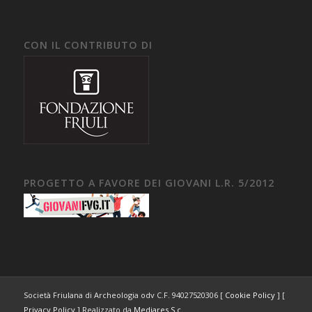
CON IL CONTRIBUTO DI
PROGETTO A FAVORE DEI GIOVANI L.R. 5/2012
Società Friulana di Archeologia odv C.F. 94027520306 [
Cookie Policy
] [
Privacy Policy
] Realizzato da
Mediares S.c.