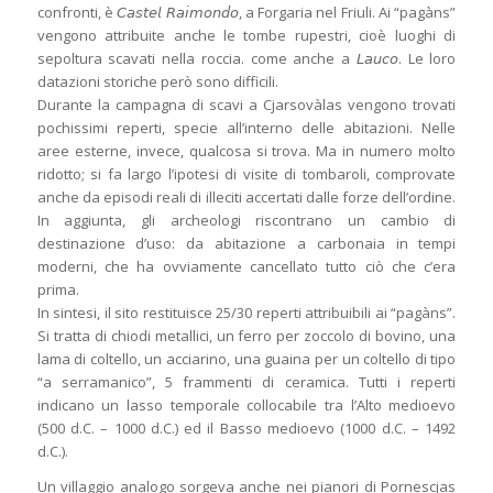
confronti, è 𝘊𝘢𝘴𝘵𝘦𝘭 𝘙𝘢𝘪𝘮𝘰𝘯𝘥𝘰, a Forgaria nel Friuli. Ai “pagàns”
vengono attribuite anche le tombe rupestri, cioè luoghi di
sepoltura scavati nella roccia. come anche a 𝘓𝘢𝘶𝘤𝘰. Le loro
datazioni storiche però sono difficili.
Durante la campagna di scavi a Cjarsovàlas vengono trovati
pochissimi reperti, specie all’interno delle abitazioni. Nelle
aree esterne, invece, qualcosa si trova. Ma in numero molto
ridotto; si fa largo l’ipotesi di visite di tombaroli, comprovate
anche da episodi reali di illeciti accertati dalle forze dell’ordine.
In aggiunta, gli archeologi riscontrano un cambio di
destinazione d’uso: da abitazione a carbonaia in tempi
moderni, che ha ovviamente cancellato tutto ciò che c’era
prima.
In sintesi, il sito restituisce 25/30 reperti attribuibili ai “pagàns”.
Si tratta di chiodi metallici, un ferro per zoccolo di bovino, una
lama di coltello, un acciarino, una guaina per un coltello di tipo
“a serramanico”, 5 frammenti di ceramica. Tutti i reperti
indicano un lasso temporale collocabile tra l’Alto medioevo
(500 d.C. – 1000 d.C.) ed il Basso medioevo (1000 d.C. – 1492
d.C.).
Un villaggio analogo sorgeva anche nei pianori di Pornescjas