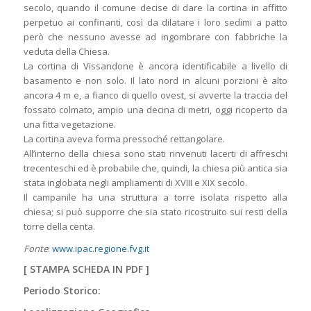
secolo, quando il comune decise di dare la cortina in affitto
perpetuo ai confinanti, così da dilatare i loro sedimi a patto
però che nessuno avesse ad ingombrare con fabbriche la
veduta della Chiesa.
La cortina di Vissandone è ancora identificabile a livello di
basamento e non solo. Il lato nord in alcuni porzioni è alto
ancora 4 m e, a fianco di quello ovest, si avverte la traccia del
fossato colmato, ampio una decina di metri, oggi ricoperto da
una fitta vegetazione.
La cortina aveva forma pressoché rettangolare.
All’interno della chiesa sono stati rinvenuti lacerti di affreschi
trecenteschi ed è probabile che, quindi, la chiesa più antica sia
stata inglobata negli ampliamenti di XVIII e XIX secolo.
Il campanile ha una struttura a torre isolata rispetto alla
chiesa; si può supporre che sia stato ricostruito sui resti della
torre della centa.
Fonte
:
www.ipac.regione.fvg.it
[
STAMPA SCHEDA IN PDF
]
Periodo Storico: