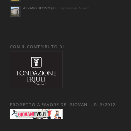
AZZANO DECIMO (Pn). Capitello di Zuiano.
CON IL CONTRIBUTO DI
PROGETTO A FAVORE DEI GIOVANI L.R. 5/2012