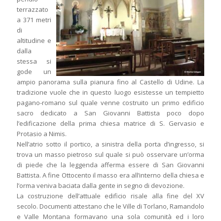
terrazzato
a 371 metri
di
altitudine e
dalla
stessa si
gode un
ampio panorama sulla pianura fino al Castello di Udine. La
tradizione vuole che in questo luogo esistesse un tempietto
pagano-romano sul quale venne costruito un primo edificio
sacro dedicato a San Giovanni Battista poco dopo
l’edificazione della prima chiesa matrice di S. Gervasio e
Protasio a Nimis.
Nell’atrio sotto il portico, a sinistra della porta d’ingresso, si
trova un masso pietroso sul quale si può osservare un’orma
di piede che la leggenda afferma essere di San Giovanni
Battista. A fine Ottocento il masso era all’interno della chiesa e
l’orma veniva baciata dalla gente in segno di devozione.
La costruzione dell’attuale edificio risale alla fine del XV
secolo. Documenti attestano che le Ville di Torlano, Ramandolo
e Valle Montana formavano una sola comunità ed i loro