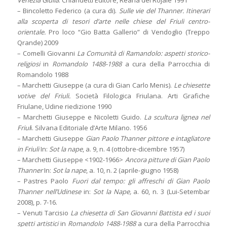
Venezia Giulia
. Chiandetti Editore, Reana del Rojale 1991
– Bincoletto Federico (a cura di).
Sulle vie del Thanner. Itinerari
alla scoperta di tesori d’arte nelle chiese del Friuli centro-
orientale.
Pro loco “Gio Batta Gallerio” di Vendoglio (Treppo
Qrande) 2009
– Comelli Giovanni
La Comunità di Ramandolo: aspetti storico-
religiosi
in
Romandolo 1488-1988
a cura della Parrocchia di
Romandolo 1988
– Marchetti Giuseppe (a cura di Gian Carlo Menis).
Le chiesette
votive del Friuli.
Società Filologica Friulana. Arti Grafiche
Friulane, Udine riedizione 1990
– Marchetti Giuseppe e Nicoletti Guido.
La scultura lignea nel
Friul
i. Silvana Editoriale d’Arte Milano. 1956
– Marchetti Giuseppe
Gian Paolo Thanner pittore e intagliatore
in Friuli
In:
Sot la nape
, a. 9, n. 4 (ottobre-dicembre 1957)
– Marchetti Giuseppe <1902-1966>
Ancora pitture di Gian Paolo
Thanner
In:
Sot la nape
, a. 10, n. 2 (aprile-giugno 1958)
– Pastres Paolo
Fuori dal tempo: gli affreschi di Gian Paolo
Thanner nell’Udinese
in:
Sot la Nape,
a. 60, n. 3 (Lui-Setembar
2008), p. 7-16.
– Venuti Tarcisio
La chiesetta di San Giovanni Battista ed i suoi
spetti artistici
in
Romandolo 1488-1988
a cura della Parrocchia