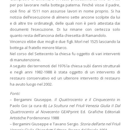
per poi lavorare nella bottega paterna. Finché visse il padre,
cioè fino al 1511 non assunse lavori in nome proprio. Si ha
notizia dell’esecuzione di almeno sette ancone scolpite da lui
e di altre tre ordinategli, delle quali non è però attestata dai
documenti l’esecuzione. Di lui rimane con certezza solo
quanto resta dell’ancona della chiesetta di Ramandolo.
Vincenzo ebbe due mogli e due figli. Morì nel 1525 lasciando la
bottega al fratello minore Marco.
Nel corso del Settecento la chiesa fu oggetto di vari interventi
di manutenzione.
A seguito dei terremoti del 1976 la chiesa subì danni strutturali
e negli anni 1982-1988 è stata oggetto di un intervento di
restauro conservativo ed un ulteriore intervento di restauro
ha avuto luogo nel 2002.
Fonti:
– Bergamini Giuseppe.
Il Quattrocento e il Cinquecento
in
Paolo Goi (a cura di)
La Scultura nel Friuli Venezia Giulia II Dal
Quattrocento al Novecento
GEAPprint Ed. Grafiche Editoriali
Artistiche Pordenonesi 1988
– Bergamini Giuseppe e Tavano Sergio.
Storia dell’arte nel Friuli