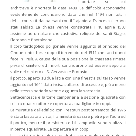
portale sul cui
architrave è riportata la data 1488. Le difficoltà economiche
evidentemente continuarono dato che nel 1494 non tutti i
debiti contratti dai paesani con il “tajapiera Francesco” erano
stati saldati. La chiesa venne consacrata il 18 aprile 1503
assieme ad un altare che custodiva reliquie dei santi Biagio,
Floreano e Pantaleone.
Il coro tardogotico poligonale venne aggiunto al principio del
Cinquecento, forse dopo il terremoto del 1511 che tanti danni
fece in Friuli. A causa della sua posizione la chiesetta rimase
priva di cimitero ed i morti continuarono ad essere sepolti a
valle nel cimitero di S. Gervasio e Protasio.
Il portico, aperto su due lati e con una finestra sul terzo venne
aggiunto nel 1644 data incisa sull’arco di accesso e, più o meno
nello stesso periodo venne aggiunta la sacrestia.
Settecentesca è la torre campanaria a sezione quadrata con
cella a quattro bifore e copertura a padiglione in coppi.
La muratura dell’edificio con i restauri post terremoto del 1976
è stata lasciata a vista, frammista di sassi e pietre per l’aula ed
il portico, mentre il presbiterio ed il campanile sono realizzati
in pietre squadrate. La copertura è in coppi.
La facciata è in pietra squadrata con portale contornato in