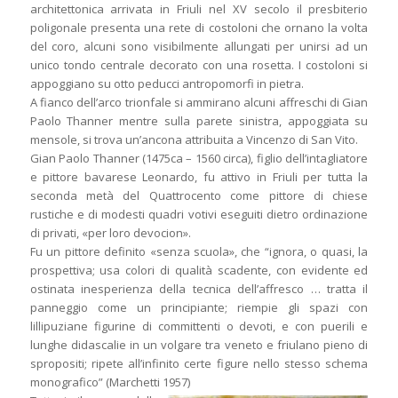
architettonica arrivata in Friuli nel XV secolo il presbiterio
poligonale presenta una rete di costoloni che ornano la volta
del coro, alcuni sono visibilmente allungati per unirsi ad un
unico tondo centrale decorato con una rosetta. I costoloni si
appoggiano su otto peducci antropomorfi in pietra.
A fianco dell’arco trionfale si ammirano alcuni affreschi di Gian
Paolo Thanner mentre sulla parete sinistra, appoggiata su
mensole, si trova un’ancona attribuita a Vincenzo di San Vito.
Gian Paolo Thanner (1475ca – 1560 circa), figlio dell’intagliatore
e pittore bavarese Leonardo, fu attivo in Friuli per tutta la
seconda metà del Quattrocento come pittore di chiese
rustiche e di modesti quadri votivi eseguiti dietro ordinazione
di privati, «per loro devocion».
Fu un pittore definito «senza scuola», che “ignora, o quasi, la
prospettiva; usa colori di qualità scadente, con evidente ed
ostinata inesperienza della tecnica dell’affresco … tratta il
panneggio come un principiante; riempie gli spazi con
lillipuziane figurine di committenti o devoti, e con puerili e
lunghe didascalie in un volgare tra veneto e friulano pieno di
spropositi; ripete all’infinito certe figure nello stesso schema
monografico” (Marchetti 1957)