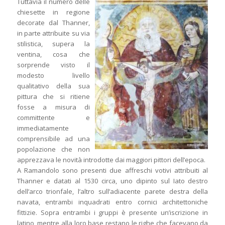
Tuttavia il numero delle
chiesette in regione
decorate dal Thanner,
in parte attribuite su via
stilistica, supera la
ventina, cosa che
sorprende visto il
modesto livello
qualitativo della sua
pittura che si ritiene
fosse a misura di
committente e
immediatamente
comprensibile ad una
popolazione che non
apprezzava le novità introdotte dai maggiori pittori dell’epoca.
A Ramandolo sono presenti due affreschi votivi attribuiti al
Thanner e datati al 1530 circa, uno dipinto sul Iato destro
dell’arco trionfale, l’altro sull’adiacente parete destra della
navata, entrambi inquadrati entro cornici architettoniche
fittizie. Sopra entrambi i gruppi è presente un’iscrizione in
latino, mentre alla loro base restano le righe che facevano da