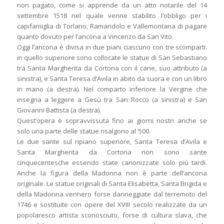
non pagato, come si apprende da un atto notarile del 14
settembre 1518 nel quale venne stabilito l’obbligo per i
capifamiglia di Torlano, Ramandolo e Vallemontana di pagare
quanto dovuto per l’ancona a Vincenzo da San Vito.
Oggi l’ancona è divisa in due piani ciascuno con tre scomparti:
in quello superiore sono collocate le statue di San Sebastiano
tra Santa Margherita da Cortona con il cane, suo attributo (a
sinistra), e Santa Teresa d’Avila in abito da suora e con un libro
in mano (a destra). Nel comparto inferiore la Vergine che
insegna a leggere a Gesù tra San Rocco (a sinistra) e San
Giovanni Battista (a destra).
Quest’opera è sopravvissuta fino ai giorni nostri anche se
solo una parte delle statue risalgono al ‘500.
Le due sante sul ripiano superiore, Santa Teresa d’Avila e
Santa Margherita da Cortona non sono sante
cinquecentesche essendo state canonizzate solo più tardi.
Anche la figura della Madonna non è parte dell’ancona
originale. Le statue originali di Santa Elisabetta, Santa Brigida e
della Madonna vennero forse danneggiate dal terremoto del
1746 e sostituite con opere del XVIII secolo realizzate da un
popolaresco artista sconosciuto, forse di cultura slava, che