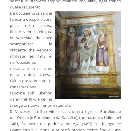
sostituì le statuette troppo rovinate con altre, aggiustando
quelle recuperabili.
Da documenti si sa che
l’ancona occupò diversi
posti nella chiesa
finché venne relegata
in sacrestia da dove
scomparvero le
statuette che vennero
ritrovate nel 1913 e,
nell’occasione,
restaurate e ricollocate
nell’aula della chiesa.
Già in precario stato di
conservazione,
l’ancona subì ulteriori
danni nel 1976 e venne
in seguito nuovamente restaurata.
Di Vincenzo da San Vito si sa che era figlio di Bartolomeo
dall’Occhio (o Bartolomeo da San Vito), che nacque a Udine nel
1481, fu posto dal padre a bottega (1493) col falegname
Giampietro di Simone, e vi restò probabilmente fino al 1499