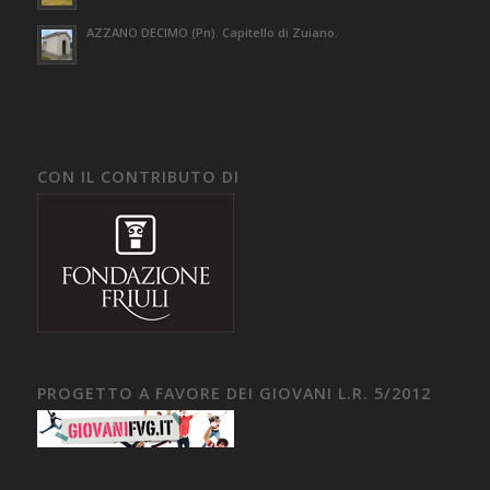
AZZANO DECIMO (Pn). Capitello di Zuiano.
CON IL CONTRIBUTO DI
PROGETTO A FAVORE DEI GIOVANI L.R. 5/2012