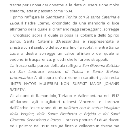
traccia per i nomi dei donatori e la data di esecuzione molto
sbiadita, letta in passato come 1534.
Il primo raffigura la
Santissima Trinità con le sante Caterina e
Lucia.
Il Padre Eterno, circondato da una mandorla di luce
all’interno della quale si diramano raggi serpeggianti, sorregge
il Crocifisso sopra il quale si posa la Colomba dello Spirito
Santo. Santa Caterina d’Alessandria è rappresentata a
sinistra con il simbolo del suo martirio (la ruota), mentre Santa
Lucia a destra sorregge un calice all’interno del quale si
vedono, in trasparenza, gli occhi che le furono strappati.
L’affresco sulla parete dell’aula raffigura
San Giovanni Battista
tra San Ludovico vescovo di Tolosa e Santo Stefano
protomartire
. Al di sopra un’iscrizione in caratteri gotici recita
“INTER NATOS MULIERUM NON SUREXIT MAIOR JOHANIS
BATISTA”.
Gli abitanti di Ramandolo, Torlano e Vallemontana nel 1512
affidarono agli intagliatori udinesi Vincenzo e Lorenzo
dall’Occhio l’esecuzione di un
polittico con le statue intagliate
della Vergine, delle Sante Elisabetta e Brigida e dei Santi
Giovanni, Sebastiano e Rocco.
Il prezzo pattuito fu di 45 ducati
ed il polittico nel 1516 era già finito e collocato in chiesa ma