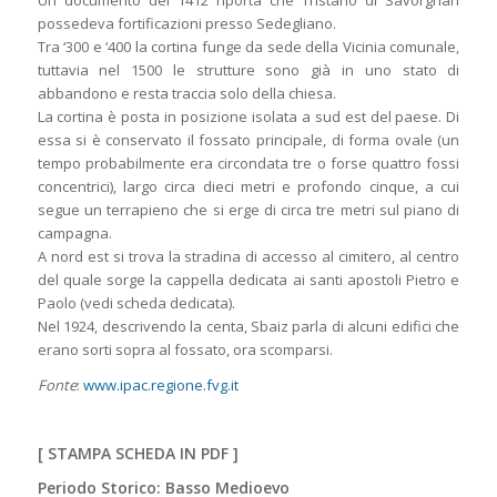
Un documento del 1412 riporta che Tristano di Savorgnan
possedeva fortificazioni presso Sedegliano.
Tra ‘300 e ‘400 la cortina funge da sede della Vicinia comunale,
tuttavia nel 1500 le strutture sono già in uno stato di
abbandono e resta traccia solo della chiesa.
La cortina è posta in posizione isolata a sud est del paese. Di
essa si è conservato il fossato principale, di forma ovale (un
tempo probabilmente era circondata tre o forse quattro fossi
concentrici), largo circa dieci metri e profondo cinque, a cui
segue un terrapieno che si erge di circa tre metri sul piano di
campagna.
A nord est si trova la stradina di accesso al cimitero, al centro
del quale sorge la cappella dedicata ai santi apostoli Pietro e
Paolo (vedi scheda dedicata).
Nel 1924, descrivendo la centa, Sbaiz parla di alcuni edifici che
erano sorti sopra al fossato, ora scomparsi.
Fonte
:
www.ipac.regione.fvg.it
[
STAMPA SCHEDA IN PDF
]
Periodo Storico: Basso Medioevo