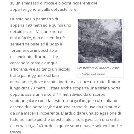
su un ammasso di rocce e blocchi incoerenti che
appartengono al vallo del castelliere.
Questo ha un perimetro di
appena 190 metri ed è quindi uno
dei più piccoli. Visitarlo non è
molto facile, non esistendo nè
sentieri nè piste ed il luogo è
fortemenete imboschito e
disseminato di arbusti che
coprono le rocce ovunque
Il castelliere di Monte Coste,
affioranti. Vi è soltanto un piccolo
un tratto del muro.
tratto pianeggiante sul lato
meridionale, dove è stato riportato alla luce un tratto di muro
lungo circa 20 metri. E’ stata anche scoperta una strana porta
doppia, ossia un varco di 14 metri diviso da un corpo
subtriangolare con il lat esterno largo 6 m., per cui risultano
esservi due porte larghe 4 m. che erano chiuse da un muro e
da una maceria incoerente. E’ arduo dare una spiegazione di
tutto ciò, tanto più che questo lato si collegava con una cinta
esterna lunga 240 m. della quale sono rimaste soltanto poche
tracce.