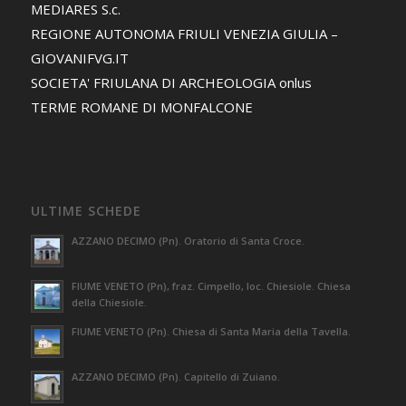
MEDIARES S.c.
REGIONE AUTONOMA FRIULI VENEZIA GIULIA –
GIOVANIFVG.IT
SOCIETA' FRIULANA DI ARCHEOLOGIA onlus
TERME ROMANE DI MONFALCONE
ULTIME SCHEDE
AZZANO DECIMO (Pn). Oratorio di Santa Croce.
FIUME VENETO (Pn), fraz. Cimpello, loc. Chiesiole. Chiesa
della Chiesiole.
FIUME VENETO (Pn). Chiesa di Santa Maria della Tavella.
AZZANO DECIMO (Pn). Capitello di Zuiano.