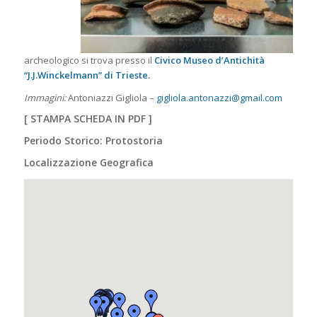
archeologico si trova presso il
Civico Museo d’Antichità
“J.J.Winckelmann” di Trieste.
Immagini:
Antoniazzi Gigliola –
gigliola.antonazzi@gmail.com
[
STAMPA SCHEDA IN PDF
]
Periodo Storico: Protostoria
Localizzazione Geografica