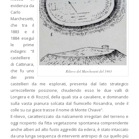
evidenza da
Carlo
Marchesetti,
che tra il
1883 e il
1884 eseguì
le prime
indagini: “Il
castelliere
di Cattinara,
che fu uno
Rilievo del Marchesetti del 1903
dei primi
castellieri da me esplorati, presenta dal lato strategico
un’eccellente posizione, chiudendo esso le due valli di
Longera e di Rozzol, della quali sta a cavaliere, e dominando
sulla vasta pianura solcata dal fiumicello Rosandra, onde il
colle su cui giace trasse il nome di Monte Chiave”.
Il rilievo, caratterizzato da rialzamenti irregolari del terreno e
oggi ricoperto da fitta vegetazione spontanea comprendente
anche alberi ad alto fusto aggrediti da edera, è stato intaccato
da una lunga sequenza di interventi antropici di cui quello più