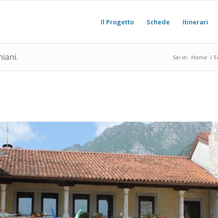
Il Progetto
Schede
Itinerari
iani.
Sei in:
Home
/
F