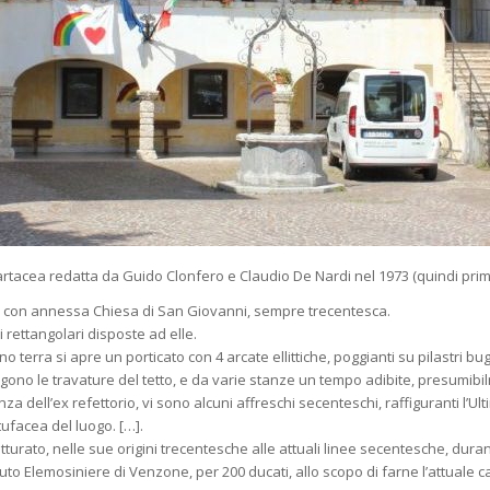
 cartacea redatta da Guido Clonfero e Claudio De Nardi nel 1973 (quindi pri
ca, con annessa Chiesa di San Giovanni, sempre trecentesca.
i rettangolari disposte ad elle.
o terra si apre un porticato con 4 arcate ellittiche, poggianti su pilastri b
ono le travature del tetto, e da varie stanze un tempo adibite, presumibil
za dell’ex refettorio, vi sono alcuni affreschi secenteschi, raffiguranti l’Ul
 tufacea del luogo. […].
utturato, nelle sue origini trecentesche alle attuali linee secentesche, dura
uto Elemosiniere di Venzone, per 200 ducati, allo scopo di farne l’attuale c