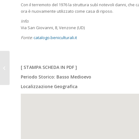
Con il terremoto del 1976 la struttura subì notevoli danni, che c
ora è nuovamente utilizzato come casa di riposo.
Info
:
Via San Giovanni, 8, Venzone (UD)
Fonte
:
catalogo.beniculturali.it
VENZONE (Ud). Torre di
[
STAMPA SCHEDA IN PDF
]
S. Genesio.
Periodo Storico: Basso Medioevo
Localizzazione Geografica