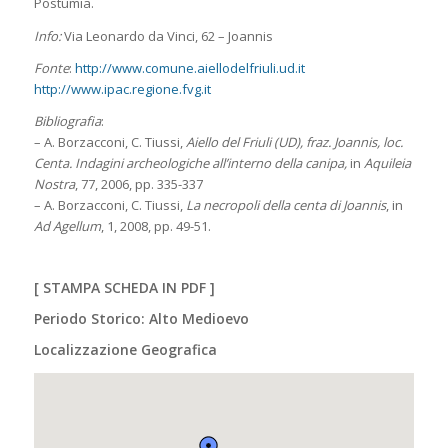
Postumia.
Info:
Via Leonardo da Vinci, 62 – Joannis
Fonte
:
http://www.comune.aiellodelfriuli.ud.it
http://www.ipac.regione.fvg.it
Bibliografia
:
– A. Borzacconi, C. Tiussi,
Aiello del Friuli (UD), fraz. Joannis, loc.
Centa. Indagini archeologiche all’interno della canipa,
in
Aquileia
Nostra
, 77, 2006, pp. 335-337
– A. Borzacconi, C. Tiussi,
La necropoli della centa di Joannis
, in
Ad Agellum
, 1, 2008, pp. 49-51.
[
STAMPA SCHEDA IN PDF
]
Periodo Storico: Alto Medioevo
Localizzazione Geografica