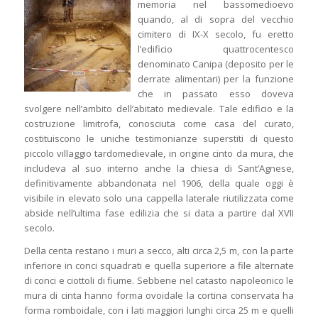
memoria nel bassomedioevo
quando, al di sopra del vecchio
cimitero di IX-X secolo, fu eretto
l’edificio quattrocentesco
denominato Canipa (deposito per le
derrate alimentari) per la funzione
che in passato esso doveva
svolgere nell’ambito dell’abitato medievale. Tale edificio e la
costruzione limitrofa, conosciuta come casa del curato,
costituiscono le uniche testimonianze superstiti di questo
piccolo villaggio tardomedievale, in origine cinto da mura, che
includeva al suo interno anche la chiesa di Sant’Agnese,
definitivamente abbandonata nel 1906, della quale oggi è
visibile in elevato solo una cappella laterale riutilizzata come
abside nell’ultima fase edilizia che si data a partire dal XVII
secolo.
Della centa restano i muri a secco, alti circa 2,5 m, con la parte
inferiore in conci squadrati e quella superiore a file alternate
di conci e ciottoli di fiume. Sebbene nel catasto napoleonico le
mura di cinta hanno forma ovoidale la cortina conservata ha
forma romboidale, con i lati maggiori lunghi circa 25 m e quelli