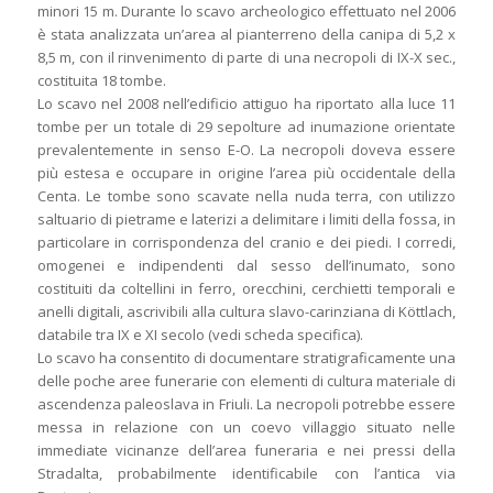
minori 15 m. Durante lo scavo archeologico effettuato nel 2006
è stata analizzata un’area al pianterreno della canipa di 5,2 x
8,5 m, con il rinvenimento di parte di una necropoli di IX-X sec.,
costituita 18 tombe.
Lo scavo nel 2008 nell’edificio attiguo ha riportato alla luce 11
tombe per un totale di 29 sepolture ad inumazione orientate
prevalentemente in senso E-O. La necropoli doveva essere
più estesa e occupare in origine l’area più occidentale della
Centa. Le tombe sono scavate nella nuda terra, con utilizzo
saltuario di pietrame e laterizi a delimitare i limiti della fossa, in
particolare in corrispondenza del cranio e dei piedi. I corredi,
omogenei e indipendenti dal sesso dell’inumato, sono
costituiti da coltellini in ferro, orecchini, cerchietti temporali e
anelli digitali, ascrivibili alla cultura slavo-carinziana di Köttlach,
databile tra IX e XI secolo (vedi scheda specifica).
Lo scavo ha consentito di documentare stratigraficamente una
delle poche aree funerarie con elementi di cultura materiale di
ascendenza paleoslava in Friuli. La necropoli potrebbe essere
messa in relazione con un coevo villaggio situato nelle
immediate vicinanze dell’area funeraria e nei pressi della
Stradalta, probabilmente identificabile con l’antica via