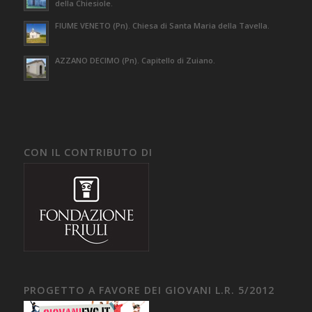
della Chiesiole.
FIUME VENETO (Pn). Chiesa di Santa Maria della Tavella.
AZZANO DECIMO (Pn). Capitello di Zuiano.
CON IL CONTRIBUTO DI
PROGETTO A FAVORE DEI GIOVANI L.R. 5/2012