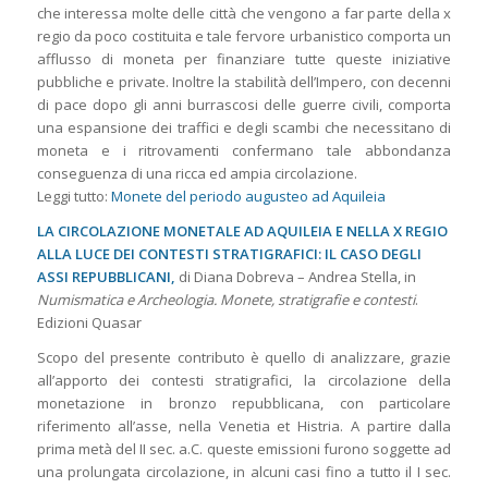
che interessa molte delle città che vengono a far parte della x
regio da poco costituita e tale fervore urbanistico comporta un
afflusso di moneta per finanziare tutte queste iniziative
pubbliche e private. Inoltre la stabilità dell’Impero, con decenni
di pace dopo gli anni burrascosi delle guerre civili, comporta
una espansione dei traffici e degli scambi che necessitano di
moneta e i ritrovamenti confermano tale abbondanza
conseguenza di una ricca ed ampia circolazione.
Leggi tutto:
Monete del periodo augusteo ad Aquileia
LA CIRCOLAZIONE MONETALE AD AQUILEIA E NELLA X REGIO
ALLA LUCE DEI CONTESTI STRATIGRAFICI: IL CASO DEGLI
ASSI REPUBBLICANI,
di Diana Dobreva – Andrea Stella, in
Numismatica e Archeologia. Monete, stratigrafie e contesti
.
Edizioni Quasar
Scopo del presente contributo è quello di analizzare, grazie
all’apporto dei contesti stratigrafici, la circolazione della
monetazione in bronzo repubblicana, con particolare
riferimento all’asse, nella Venetia et Histria. A partire dalla
prima metà del II sec. a.C. queste emissioni furono soggette ad
una prolungata circolazione, in alcuni casi fino a tutto il I sec.