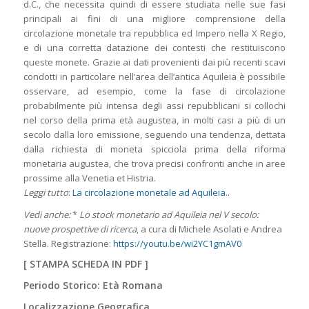
d.C., che necessita quindi di essere studiata nelle sue fasi
principali ai fini di una migliore comprensione della
circolazione monetale tra repubblica ed Impero nella X Regio,
e di una corretta datazione dei contesti che restituiscono
queste monete. Grazie ai dati provenienti dai più recenti scavi
condotti in particolare nell’area dell’antica Aquileia è possibile
osservare, ad esempio, come la fase di circolazione
probabilmente più intensa degli assi repubblicani si collochi
nel corso della prima età augustea, in molti casi a più di un
secolo dalla loro emissione, seguendo una tendenza, dettata
dalla richiesta di moneta spicciola prima della riforma
monetaria augustea, che trova precisi confronti anche in aree
prossime alla Venetia et Histria.
Leggi tutto
:
La circolazione monetale ad Aquileia..
Vedi anche:
*
Lo stock monetario ad Aquileia nel V secolo:
nuove prospettive di ricerca
, a cura di Michele Asolati e Andrea
Stella. Registrazione:
https://youtu.be/wi2YC1gmAV0
[
STAMPA SCHEDA IN PDF
]
Periodo Storico: Età Romana
Localizzazione Geografica