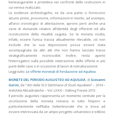
beneaugurante e protettiva nei confronti delle costruzioni in
cui veniva realizzato.
Le evidenze archeologiche, se da una parte ci forniscono
alcune prime, provvisorie, informazioni in merito, ad esempio,
all’arco cronologico di attestazione, aprono però anche una
serie di domande relative all’identità degli offerenti ed alla
ricostruzione della ritualità seguita. Se la moneta risulta,
infatti, essere l’unica traccia attualmente rilevabile, ciò non
esclude che la sua deposizione possa essere stata
accompagnata da altri atti che non hanno lasciato tracce
stratigraficamente riconoscibili. Inoltre, resta aperto
l’interrogativo sulla possibile reiterazione delle offerte in più
punti delle case o in occasione di lavori di ristrutturazione.
Leggi tutto:
Le offerte monetali di fondazione ad Aquileia
MONETE DEL PERIODO AUGUSTEO AD AQUILEIA
, di
Giovanni
Gorini
, da “
Atti della XLV Settimana di Studi Aquileiesi
” – 2014 –
Antichità Altoadriatiche – Vol. LXXXI – Editreg Trieste 2015
Il periodo augusteo rappresenta un momento centrale per la
circolazione della moneta romana in tutto l’impero e
particolarmente nell’Italia Settentrionale che si trova ad
essere interessata da un ampio progetto urbanistico e edilizio