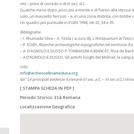
cm) – prive di corredo e di IV sec. d.C.
Qualche mese dopo, poco più a monte e di fianco alla stessa st
solo, un massello ferroso – e, in una zona distinta, con tombe di 
Un quadro più puntuale in EGIDI 1994, siti 32, 34 e 35.
Bibliografia:
– I. Ahumada Silva – A. Testa ( a cura di),
L’Antiquarium di Tesis d
– P. EGIDI,
Ricerche archeologiche-topografiche nel territorio fra 
– A. D’AGNOLO-E.DUSSO-P.TOMMASINI-A.BIANCAT, Riva de Barés e
– A.D’AGNOLO-E.DUSSO, Gli antichi luoghi del Molinat, la campa
Info
:
info@archeocellinameduna.org
da “
Le principali evidenze funerarie (II sec. a.C. – VI sec d.C.) r
[
STAMPA SCHEDA IN PDF
]
Periodo Storico: Età Romana
Localizzazione Geografica