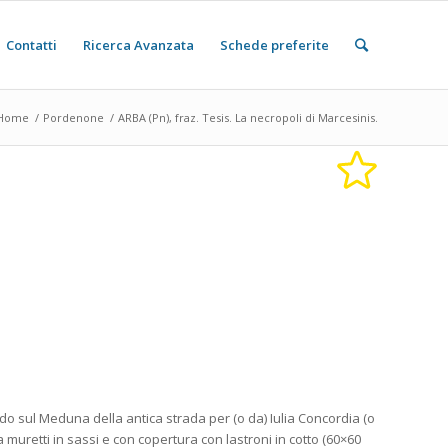
Contatti
Ricerca Avanzata
Schede preferite
Home
/
Pordenone
/
ARBA (Pn), fraz. Tesis. La necropoli di Marcesinis.
do sul Meduna della antica strada per (o da) Iulia Concordia (o
 muretti in sassi e con copertura con lastroni in cotto (60×60