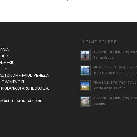
ULTIME SCHEDE
EDIA
AZZANO DECIMO (Pn). Orat
CHEO
Santa Croce.
NE FRIULI
FIUME VENETO (Pn), fraz. 
S.c.
loc. Chiesiole. Chiesa dell
AUTONOMA FRIULI VENEZIA
GIOVANIFVG.IT
FIUME VENETO (Pn). Chies
 FRIULANA DI ARCHEOLOGIA
Maria della Tavella.
AZZANO DECIMO (Pn). Capi
OMANE DI MONFALCONE
Zuiano.