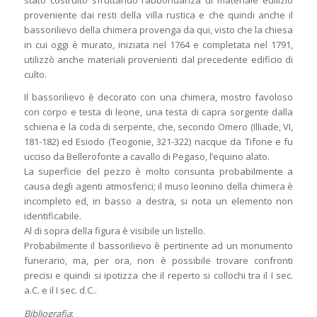
stato costruito sfruttando l’abbondanza di materiale edilizio
proveniente dai resti della villa rustica e che quindi anche il
bassorilievo della chimera provenga da qui, visto che la chiesa
in cui oggi è murato, iniziata nel 1764 e completata nel 1791,
utilizzò anche materiali provenienti dal precedente edificio di
culto.
Il bassorilievo è decorato con una chimera, mostro favoloso
con corpo e testa di leone, una testa di capra sorgente dalla
schiena e la coda di serpente, che, secondo Omero (Illiade, VI,
181-182) ed Esiodo (Teogonie, 321-322) nacque da Tifone e fu
ucciso da Bellerofonte a cavallo di Pegaso, l’equino alato.
La superficie del pezzo è molto consunta probabilmente a
causa degli agenti atmosferici; il muso leonino della chimera è
incompleto ed, in basso a destra, si nota un elemento non
identificabile.
Al di sopra della figura è visibile un listello.
Probabilmente il bassorilievo è pertinente ad un monumento
funerario, ma, per ora, non è possibile trovare confronti
precisi e quindi si ipotizza che il reperto si collochi tra il I sec.
a.C. e il I sec. d.C..
Bibliografia
: