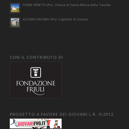
FIUME VENETO (Pn). Chiesa di Santa Maria della Tavella.
AZZANO DECIMO (Pn). Capitello di Zuiano.
CON IL CONTRIBUTO DI
PROGETTO A FAVORE DEI GIOVANI L.R. 5/2012