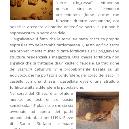
“torre d’ingresso”. Attraverso
questo singolare elemento
architettonico (forse anche con
funzione di torre campanaria) era
possibile accedere all’interno dell’edificio sacro, di cui non è
sopravvissuta la parte absidale.
E’ significativo il fatto che la torre sia stata costruita proprio
sopra il relitto della tomba tardoromana. Questo edificio sacro
era probabilmente munito di cinta fortificata su cui poggiavano
strutture residenziali e magazzini. Una chiesa fortificata non
significa che si trattasse di un castello feudale. La tradizione
del
castrum Cabatium
(?) è probabilmente basata su un
equivoco, che ha portato a confondere, nel corso dei secoli, il
castello con una chiesa incastellata ovvero una struttura
fortificata atta a difendere la popolazione.
Nel corso del XII sec. è ampliato e
munito, ad est, di tre absidi
semicircolari. E’ plausibile che ciò sia
avvenuto ad opera dei padri
benedettini. Infatti, nel 1119 la Pieve
di Santo Stefano compare