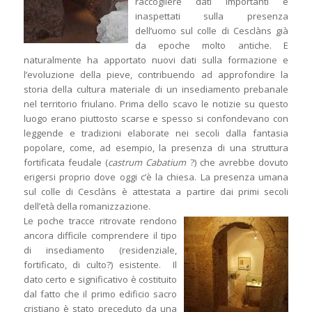
raccogliere dati importanti e
inaspettati sulla presenza
dell’uomo sul colle di Cesclàns già
da epoche molto antiche. E
naturalmente ha apportato nuovi dati sulla formazione e
l’evoluzione della pieve, contribuendo ad approfondire la
storia della cultura materiale di un insediamento prebanale
nel territorio friulano. Prima dello scavo le notizie su questo
luogo erano piuttosto scarse e spesso si confondevano con
leggende e tradizioni elaborate nei secoli dalla fantasia
popolare, come, ad esempio, la presenza di una struttura
fortificata feudale (
castrum Cabatium
?) che avrebbe dovuto
erigersi proprio dove oggi c’è la chiesa. La presenza umana
sul colle di Cesclàns è attestata a partire dai primi secoli
dell’età della romanizzazione.
Le poche tracce ritrovate rendono
ancora difficile comprendere il tipo
di insediamento (residenziale,
fortificato, di culto?) esistente. Il
dato certo e significativo è costituito
dal fatto che il primo edificio sacro
cristiano è stato preceduto da una