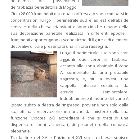
nell’elenco dei possedimenti
dell’abbazia benedettina di Moggio.
Circa 28.000 frammenti di intonaco affrescato sono comparsi in
concentrazioni lungo il perimetrale sud e ad est dell’abside
centrale della chiesa triabsidata: sono ciò che rimane della
sua decorazione parietale realizzata in differenti epoche. I
frammenti appartengono a scene ricche di figure e di elementi
decorativi di cui è presentata una limitata rassegna.
Lungo il perimetrale sud sono stati
aggiunti due corpi di fabbrica:
accanto alla zona absidale il Vano
A, sormontato da una probabile
sagrestia, e, più a ovest, una
cappella laterale costituita da
abside semicircolare.
Indubbiamente il fascino del vano A
(posto subito a destra dell’ingresso) proviene non solo dalla
sua ottima conservazione ma anche dal mistero della sua
funzione. L’ipotesi più accreditata è che si tratti di una
dispensa di beni alimentari, di proprietà della comunità
plebanale.
Tra la fine del XV e l’inizio del XVI sec. la chiesa subisce