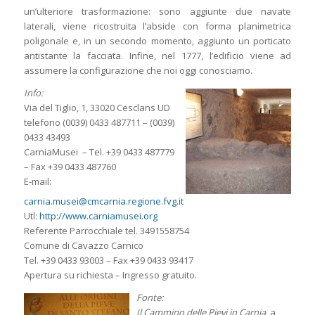
un’ulteriore trasformazione: sono aggiunte due navate
laterali, viene ricostruita l’abside con forma planimetrica
poligonale e, in un secondo momento, aggiunto un porticato
antistante la facciata. Infine, nel 1777, l’edificio viene ad
assumere la configurazione che noi oggi conosciamo.
Info:
Via del Tiglio, 1, 33020 Cesclans UD
telefono (0039) 0433 487711 – (0039)
0433 43493
CarniaMusei – Tel. +39 0433 487779
– Fax +39 0433 487760
E-mail:
carnia.musei@cmcarnia.regione.fvg.it
Utl:
http://www.carniamusei.org
Referente Parrocchiale tel. 3491558754
Comune di Cavazzo Carnico
Tel. +39 0433 93003 – Fax +39 0433 93417
Apertura su richiesta – Ingresso gratuito.
Fonte:
Il Cammino delle Pievi in Carnia
, a