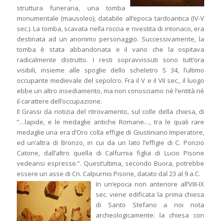
struttura funeraria, una tomba
monumentale (mausoleo), databile all’epoca tardoantica (IV-V
sec.). La tomba, scavata nella roccia e rivestita di intonaco, era
destinata ad un anonimo personaggio. Successivamente, la
tomba è stata abbandonata e il vano che la ospitava
radicalmente distrutto. I resti sopravvissuti sono tutt’ora
visibili, insieme alle spoglie dello scheletro S 34, l’ultimo
occupante medievale del sepolcro. Fra il V e il VII sec., il luogo
ebbe un altro insediamento, ma non conosciamo nè l’entità nè
il carattere dell’occupazione.
Il Grassi da notizia del ritrovamento, sul colle della chiesa, di
“…lapide, e le medaglie antiche Romane…, tra le quali rare
medaglie una era d’Oro colla effigie di Giustiniano Imperatore,
ed un’altra di Bronzo, in cui da un lato l’effigie di C. Ponzio
Catone, dall’altro quella di Calfurnia figlia di Lucio Pisone
vedeansi espresse.”. Quest’ultima, secondo Buora, potrebbe
essere un asse di Cn. Calpurnio Pisone, datato dal 23 al 9 a.C.
In un’epoca non anteriore all’VIII-IX
sec. viene edificata la prima chiesa
di Santo Stefano a noi nota
archeologicamente: la chiesa con