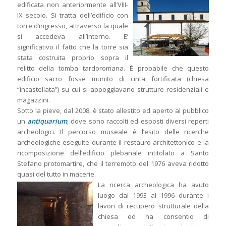
edificata non anteriormente all’VIII-
IX secolo. Si tratta dell’edificio con
torre d’ingresso, attraverso la quale
si accedeva all’interno. E’
significativo il fatto che la torre sia
stata costruita proprio sopra il
relitto della tomba tardoromana. È probabile che questo
edificio sacro fosse munito di cinta fortificata (chiesa
“incastellata”) su cui si appoggiavano strutture residenziali e
magazzini.
Sotto la pieve, dal 2008, è stato allestito ed aperto al pubblico
un
antiquarium
, dove sono raccolti ed esposti diversi reperti
archeologici. Il percorso museale è l’esito delle ricerche
archeologiche eseguite durante il restauro architettonico e la
ricomposizione dell’edificio plebanale intitolato a Santo
Stefano protomartire, che il terremoto del 1976 aveva ridotto
quasi del tutto in macerie.
La ricerca archeologica ha avuto
luogo dal 1993 al 1996 durante i
lavori di recupero strutturale della
chiesa ed ha consentio di