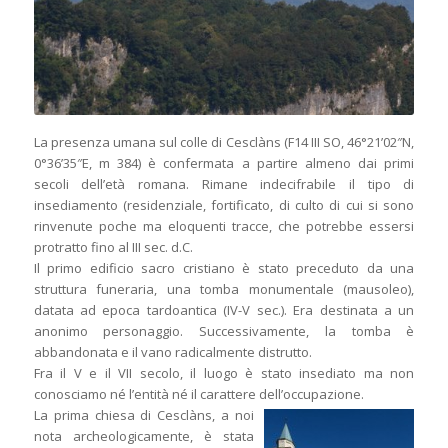
La presenza umana sul colle di Cesclàns (F14 III SO, 46°21’02″N,
0°36’35″E, m 384) è confermata a partire almeno dai primi
secoli dell’età romana. Rimane indecifrabile il tipo di
insediamento (residenziale, fortificato, di culto di cui si sono
rinvenute poche ma eloquenti tracce, che potrebbe essersi
protratto fino al III sec. d.C.
Il primo edificio sacro cristiano è stato preceduto da una
struttura funeraria, una tomba monumentale (mausoleo),
datata ad epoca tardoantica (IV-V sec.). Era destinata a un
anonimo personaggio. Successivamente, la tomba è
abbandonata e il vano radicalmente distrutto.
Fra il V e il VII secolo, il luogo è stato insediato ma non
conosciamo né l’entità né il carattere dell’occupazione.
La prima chiesa di Cesclàns, a noi
nota archeologicamente, è stata