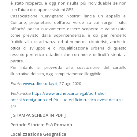
è stato ricoperto, e oggi non risulta più individuabile se non
con l’aiuto di mappe e sistemi GPS.
L’associazione “Cervignano Nostra” lancia un appello al
Comune, proprietario dell’area verde su cui sorge il sito,
affinchè possa nuovamente essere scoperto e valorizzato,
come previsto dalla Soprintendenza, e ciò per renderlo
fruibile alla cittadinanza ed ai numerosi cicloturisti, anche in
ottica di sviluppo e di riqualificazione urbana di questo
tessuto periferico cittadino che con molte difficoltà stenta a
partire.
Per intanto si provveda alla sostituzione del cartello
illustrativo del sito, oggi completamente illeggibile.
Fonte:
www.udinetoday.it
, 27 ago 2020
Vedi anche
:
https://www.archeocartafvg.it/portfolio-
articoli/cervignano-del-friuli-ud-edificio-rustico-ovest-della-ss-
14/
[
STAMPA SCHEDA IN PDF
]
Periodo Storico: Età Romana
Localizzazione Geografica