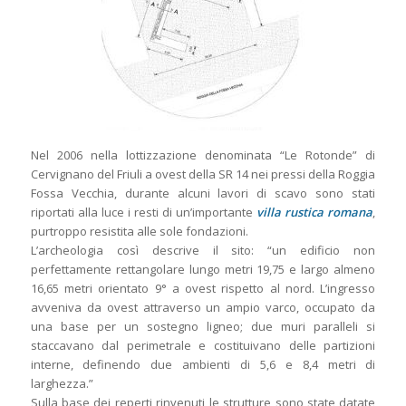
Nel 2006 nella lottizzazione denominata “Le Rotonde” di
Cervignano del Friuli a ovest della SR 14 nei pressi della Roggia
Fossa Vecchia, durante alcuni lavori di scavo sono stati
riportati alla luce i resti di un’importante
villa rustica romana
,
purtroppo resistita alle sole fondazioni.
L’archeologia così descrive il sito: “un edificio non
perfettamente rettangolare lungo metri 19,75 e largo almeno
16,65 metri orientato 9° a ovest rispetto al nord. L’ingresso
avveniva da ovest attraverso un ampio varco, occupato da
una base per un sostegno ligneo; due muri paralleli si
staccavano dal perimetrale e costituivano delle partizioni
interne, definendo due ambienti di 5,6 e 8,4 metri di
larghezza.”
Sulla base dei reperti rinvenuti le strutture sono state datate